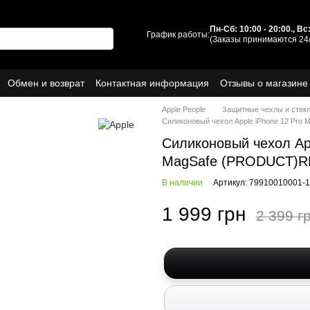
Пн-Сб: 10:00 - 20:00., В
График работы:
(Заказы принимаются 24/
Обмен и возврат
Контактная информация
Отзывы о магазине
ы
О нас
Apple People
Защитные чехлы и стек
Силиконовый чехол Apple iPhone 12 Pro 
Силиконовый чехол App
MagSafe (PRODUCT)R
В наличии
Артикул: 79910010001-1
1 999 грн
2 399 г