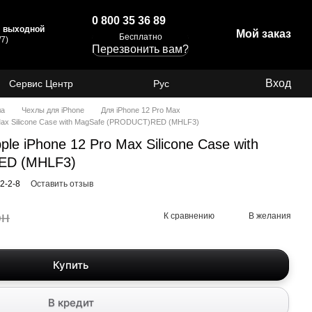
0 800 35 36 89
с: выходной
Мой заказ
Бесплатно
7)
Перезвонить вам?
Вход
Сервис Центр
Рус
ла
Чехлы для iPhone
Для iPhone 12 Pro Max
Max Silicone Case with MagSafe (PRODUCT)RED (MHLF3)
le iPhone 12 Pro Max Silicone Case with
ED (MHLF3)
2-2-8
Оставить отзыв
рн
К сравнению
В желания
Купить
В кредит