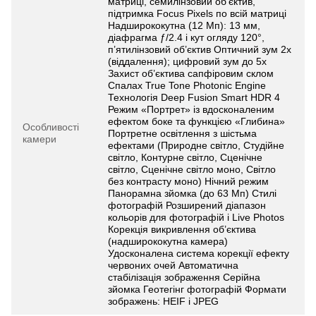
матриці, семилінзовий об’єктив,
підтримка Focus Pixels по всій матриці
Надширококутна (12 Мп): 13 мм,
діафрагма ƒ/2.4 і кут огляду 120°,
п’ятилінзовий об’єктив Оптичний зум 2х
(віддалення); цифровий зум до 5х
Захист об’єктива сапфіровим склом
Спалах True Tone Photonic Engine
Технологія Deep Fusion Smart HDR 4
Режим «Портрет» із вдосконаленим
ефектом боке та функцією «Глибина»
Особливості
Портретне освітлення з шістьма
камери
ефектами (Природне світло, Студійне
світло, Контурне світло, Сценічне
світло, Сценічне світло моно, Світло
без контрасту моно) Нічний режим
Панорамна зйомка (до 63 Мп) Стилі
фотографій Розширений діапазон
кольорів для фотографій і Live Photos
Корекція викривлення об’єктива
(надширококутна камера)
Удосконалена система корекції ефекту
червоних очей Автоматична
стабілізація зображення Серійна
зйомка Геотегінг фотографій Формати
зображень: HEIF і JPEG