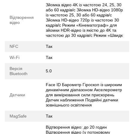
Зйомка відео 4K із частотою 24, 25, 30
або 60 кадрів/с Зйомка HD-відео 1080p
із частотою 25, 30 або 60 кадрів/с
Відтворення
Зйомка HD-відео 720p із частотою 30
відео
кадрів/с Режим «Кінематограф» для
зйомки HDR-відео із якістю до 4K та
частотою до 30 кадрів/с Режим «Швидк
NFC
Так
Wi-Fi
Так
Версія
5.0
Bluetooth
Face ID Барометр Гіроскоп із широким
динамічним діапазоном Акселерометр
Датчики
для вимірювання cили прискорень
Датчик наближення Подвійні датчики
зовнішнього освітлення
MagSafe
Так
Відтворення відео: до 20 годин
Відтворення відео (у потоко­вому