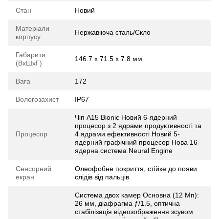
Стан
Новий
Матеріали
Нержавіюча сталь/Скло
корпусу
Габарити
146.7 х 71.5 х 7.8 мм
(ВхШхГ)
Вага
172
Вологозахист
IP67
Чіп A15 Bionic Новий 6-ядерний
процесор з 2 ядрами продуктивності та
Процесор
4 ядрами ефективності Новий 5-
ядерний графічний процесор Нова 16-
ядерна система Neural Engine
Сенсорний
Олеофобне покриття, стійке до появи
екран
слідів від пальців
Система двох камер Основна (12 Мп):
26 мм, діафрагма ƒ/1.5, оптична
стабілізація відеозображення зсувом