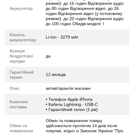
режимі): до 16 годин Відтворення аудіо:
Акумулятор
до 80 годин Відтворення відео: до 26
годин Відтворення відео (у потоко­вому
режимі): до 20 годин Відтворення аудіо:
до 100 годин Обидві моделі: І
Ємність
Li-Ion - 3279 мАг
аккумулятору
Функція
бездротової
да
зарядки
Гарантійний
12 місяців
термін
Опис
актив/гарантія магазин
• Телефон Apple iPhone
Комплект
• Кабель Lightning - USB-C
поставки
• Гарантійний талон (1 рік)
Обмін та повернення товару
Обмін та
здійснюється протягом 14 днів після
повернення
покупки, згідно із Законом України "Про