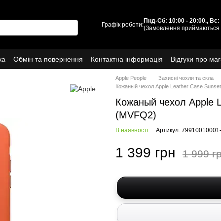
Пнд-Сб: 10:00 - 20:00., Вс
Графік роботи:
(Замовлення приймаються 
ка
Обмін та повернення
Контактна інформація
Відгуки про ма
Про нас
Apple People
Захисні чохли та скла
Кожаный чехол Apple Leather Case Sunset
Кожаный чехол Apple L
(MVFQ2)
В наявності
Артикул: 79910010001
1 399 грн
1 999 г