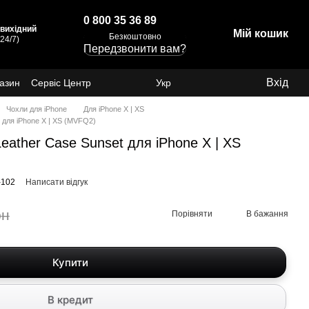
0 800 35 36 89
: вихідний
Мій кошик
Безкоштовно
24/7)
Передзвонити вам?
Вхід
газин
Сервіс Центр
Укр
Чохли для iPhone
Для iPhone X | XS
 для iPhone X | XS (MVFQ2)
eather Case Sunset для iPhone X | XS
-102
Написати відгук
рн
Порівняти
В бажання
Купити
В кредит