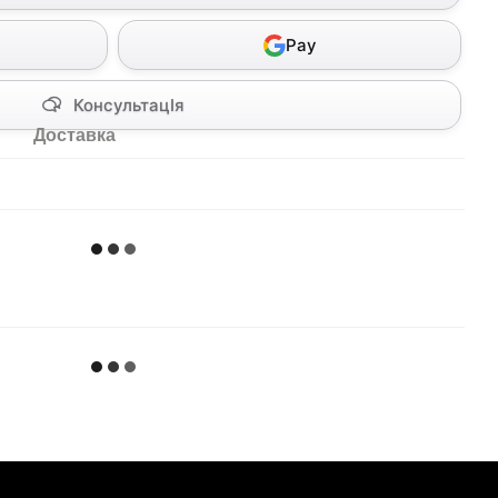
Pay
КонсультацІя
Доставка