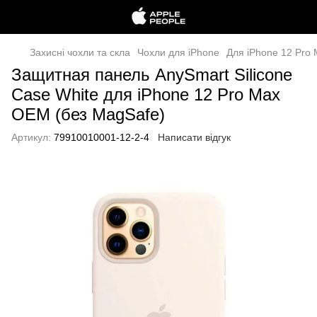
Захисні чохли та скла
Чохли для iPhone
Для iPhone 12 Pro
Защитная панель AnySmart Silicone
Case White для iPhone 12 Pro Max
OEM (без MagSafe)
Артикул:
79910010001-12-2-4
Написати відгук