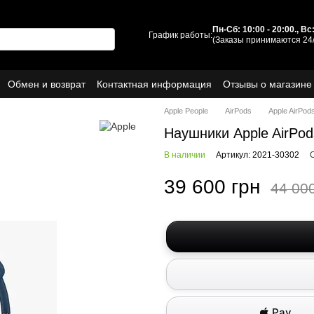
Пн-Сб: 10:00 - 20:00., В
График работы:
(Заказы принимаются 24/
Обмен и возврат
Контактная информация
Отзывы о магазине
ы
О нас
Apple People
AirPods
Apple AirPo
Наушники Apple AirPod
В наличии
Артикул: 2021-30302
39 600 грн
44 00
Pay