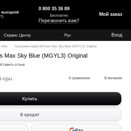
0 800 35 36 89
с: выходной
Мой заказ
Бесплатно
7)
Перезвонить вам?
Вход
Сервис Центр
Рус
ds Max
Наушники Apple AirPods Max Sky Blue (MGYL3) Original
s Max Sky Blue (MGYL3) Original
Оставить отзыв
0 грн
К сравнению
В желания
Купить
В кредит
Pay