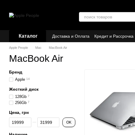
Перейти к основному контенту
Каталог
Доставка и Оплата
Кредит и Рассрочка
Договор публичной оферты
Партнёр
Apple People
Mac
MacBook Air
MacBook Air
Бренд
Apple
14
Жесткий диск
128Gb
7
256Gb
7
Цена, грн
От Цена, грн
До Цена, грн
OK
Наличие