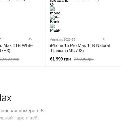
45
45
7
Артикул: 2023-38
ro Max 1TB White
iPhone 15 Pro Max 1TB Natural
U7H3)
Titanium (MU7J3)
61 990 грн
79 000 грн
77 900 грн
Max
нальная камера с 5-
льной гарантией.