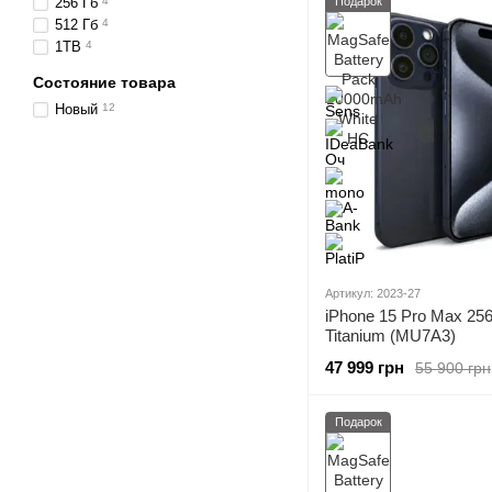
256 Гб
4
Подарок
512 Гб
4
1ТB
4
Состояние товара
Новый
12
Артикул: 2023-27
iPhone 15 Pro Max 25
Titanium (MU7A3)
47 999 грн
55 900 грн
Подарок