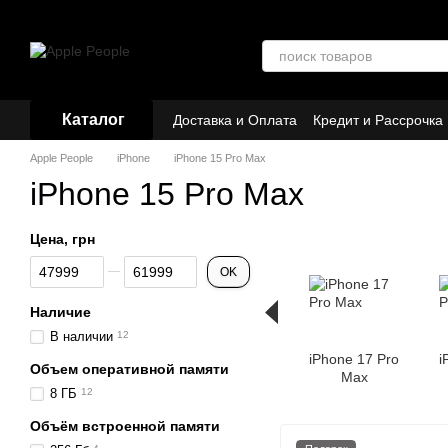
Перейти к основному контенту
Каталог
Доставка и Оплата
Кредит и Рассрочка
Договор публичной оферты
Партнёр
Apple People
iPhone
iPhone 15 Pro Max
iPhone 15 Pro Max
Цена, грн
От Цена, грн
До Цена, грн
OK
Наличие
В наличии
12
iPhone 17 Pro
i
Объем оперативной памяти
Max
8 ГБ
12
Объём встроенной памяти