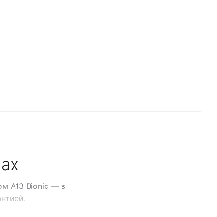
Max
м A13 Bionic — в
антией.