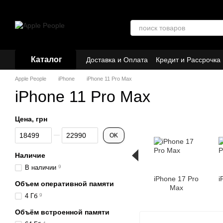
Перейти к основному контенту
Каталог
Доставка и Оплата
Кредит и Рассрочка
Договор публичной оферты
Партнёр
Apple People
iPhone
iPhone 11 Pro Max
iPhone 11 Pro Max
Цена, грн
От Цена, грн
До Цена, грн
OK
Наличие
В наличии
9
iPhone 17 Pro
i
Объем оперативной памяти
Max
4 Гб
9
Объём встроенной памяти