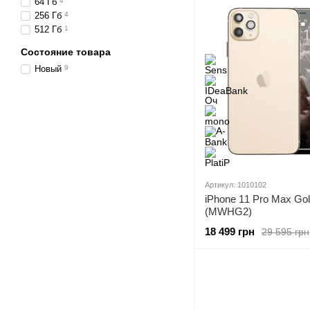
64 Гб
4
256 Гб
4
512 Гб
1
Состояние товара
Новый
9
Артикул: 1010102
iPhone 11 Pro Max Go
(MWHG2)
18 499 грн
29 595 грн