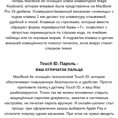
Теперь MacBook Air оснащён новой клавиатурой Magic
Keyboard, которая впервые была представлена на MacBook
Pro 16 дюймов. Усовершенствованный механизм «ножницы» с
ходом клавиш 1 мм делает эту клавиатуру отзывчивой,
удобной и тихой. Клавиши со стрелками, которые вместе
образуют форму перевёрнутой буквы «Т», позволяют с
лёгкостью перемещаться по строкам кода, по ячейкам
таблицы или по игровым мирам. А подсветка клавиш и датчик
внешней освещённости помогут печатать, если вокруг станет
слишком темно.
Touch ID. Пароль -
ваш отпечаток пальца
MacBook Air оснащён технологией Touch ID, которая
обеспечивает повышенную безопасность и удобство. Просто
приложите палец к датчику Touch ID, и ваш Mac
разблокируется. Точно так же можно мгновенно открыть
защищённые паролем документы, заметки и системные
настройки, не печатая пароль вручную. И онлайн-шопинг стал
проще: при оформлении заказа выберите Apple Pay и
оплатите покупку одним касанием. При этом не нужно вводить