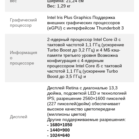
вес
Ширина: 21,24 см
Вес: 1,29 кг
Intel Iris Plus Graphics Поддержка
Графический
внешних графических процессоров
процессор
(eGPU) с интерфейсом Thunderbolt 3
2-ядерный процессор Intel Core i3 с
тактовой частотой 1,1 ГГц (ускорение
Turbo Boost до 3,2 ГГц) и 4 МБ кэш-
Информация
памяти третьего уровня Возможна
о
конфигурация с 4‑ядерным
процессоре
процессором Intel Core i5 с тактовой
частотой 1,1 ГГц (ускорение Turbo
Boost до 3,5 ГГц) и
Дисплей Retina с диагональю 13,3
дюйма, подсветкой LED и технологией
IPS; разрешение 2560×1600 пикселей
(227 пикселей/дюйм) обеспечивает
высокое качество цветопередачи
(миллионы цветов)
Дисплей
Другие поддерживаемые разрешения:
- 1680×1050
- 1440×900
- 1024×640