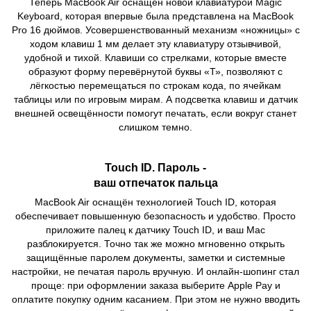
Теперь MacBook Air оснащён новой клавиатурой Magic
Keyboard, которая впервые была представлена на MacBook
Pro 16 дюймов. Усовершенствованный механизм «ножницы» с
ходом клавиш 1 мм делает эту клавиатуру отзывчивой,
удобной и тихой. Клавиши со стрелками, которые вместе
образуют форму перевёрнутой буквы «Т», позволяют с
лёгкостью перемещаться по строкам кода, по ячейкам
таблицы или по игровым мирам. А подсветка клавиш и датчик
внешней освещённости помогут печатать, если вокруг станет
слишком темно.
Touch ID. Пароль -
ваш отпечаток пальца
MacBook Air оснащён технологией Touch ID, которая
обеспечивает повышенную безопасность и удобство. Просто
приложите палец к датчику Touch ID, и ваш Mac
разблокируется. Точно так же можно мгновенно открыть
защищённые паролем документы, заметки и системные
настройки, не печатая пароль вручную. И онлайн-шопинг стал
проще: при оформлении заказа выберите Apple Pay и
оплатите покупку одним касанием. При этом не нужно вводить