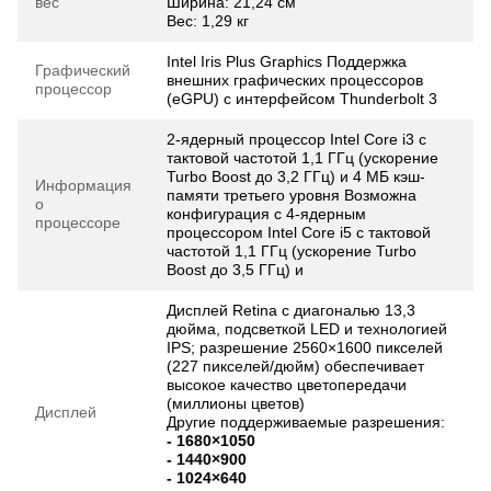
вес
Ширина: 21,24 см
Вес: 1,29 кг
Intel Iris Plus Graphics Поддержка
Графический
внешних графических процессоров
процессор
(eGPU) с интерфейсом Thunderbolt 3
2-ядерный процессор Intel Core i3 с
тактовой частотой 1,1 ГГц (ускорение
Turbo Boost до 3,2 ГГц) и 4 МБ кэш-
Информация
памяти третьего уровня Возможна
о
конфигурация с 4‑ядерным
процессоре
процессором Intel Core i5 с тактовой
частотой 1,1 ГГц (ускорение Turbo
Boost до 3,5 ГГц) и
Дисплей Retina с диагональю 13,3
дюйма, подсветкой LED и технологией
IPS; разрешение 2560×1600 пикселей
(227 пикселей/дюйм) обеспечивает
высокое качество цветопередачи
(миллионы цветов)
Дисплей
Другие поддерживаемые разрешения:
- 1680×1050
- 1440×900
- 1024×640