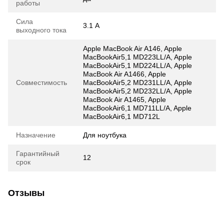
работы
Сила
3.1 А
выходного тока
Apple MacBook Air A146, Apple
MacBookAir5,1 MD223LL/A, Apple
MacBookAir5,1 MD224LL/A, Apple
MacBook Air A1466, Apple
Совместимость
MacBookAir5,2 MD231LL/A, Apple
MacBookAir5,2 MD232LL/A, Apple
MacBook Air A1465, Apple
MacBookAir6,1 MD711LL/A, Apple
MacBookAir6,1 MD712L
Назначение
Для ноутбука
Гарантийный
12
срок
Отзывы