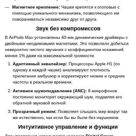
Магнитное крепление:
Чашки крепятся к оголовью с
помощью уникального механизма, позволяющего им
поворачиваться независимо друг от друга.
Звук без компромиссов
В AirPods Max установлены 40-мм динамические драйверы с
двойными неодимовыми магнитами. Это позволило добиться
невероятно чистого звучания с коэффициентом искажений
менее 1% даже на максимальной громкости.
Адаптивный эквалайзер:
Процессоры Apple H1 (по
одному в каждой чашке) анализируют плотность
прилегания амбушюр и корректируют низкие и средние
частоты в реальном времени.
Активное шумоподавление (ANC):
8 микрофонов
постоянно мониторят окружающий шум, подавляя его
обратной звуковой волной.
Прозрачный режим:
Позволяет слышать мир вокруг так
же естественно, как если бы вы были без наушников.
Интуитивное управление и функции
Для управления используется колесико
Digital Crown
,