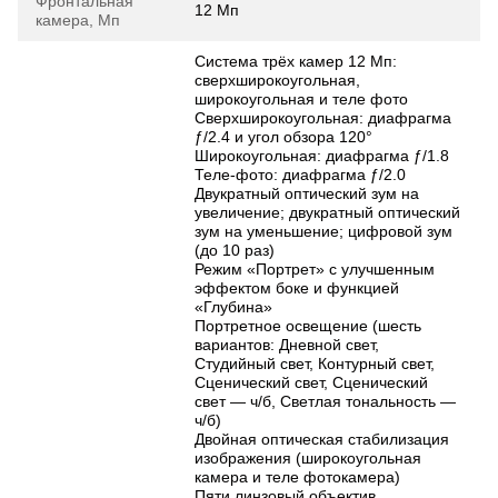
Фронтальная
12 Мп
камера, Мп
Система трёх камер 12 Мп:
сверхширокоугольная,
широкоугольная и теле фото
Сверхширокоугольная: диафрагма
ƒ/2.4 и угол обзора 120°
Широкоугольная: диафрагма ƒ/1.8
Теле-фото: диафрагма ƒ/2.0
Двукратный оптический зум на
увеличение; двукратный оптический
зум на уменьшение; цифровой зум
(до 10 раз)
Режим «Портрет» с улучшенным
эффектом боке и функцией
«Глубина»
Портретное освещение (шесть
вариантов: Дневной свет,
Студийный свет, Контурный свет,
Сценический свет, Сценический
свет — ч/б, Светлая тональность —
ч/б)
Двойная оптическая стабилизация
изображения (широкоугольная
камера и теле фотокамера)
Пяти линзовый объектив