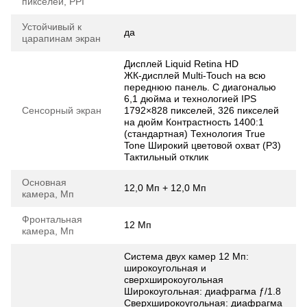
пикселей, PPI
Устойчивый к
да
царапинам экран
Дисплей Liquid Retina HD
ЖК‑дисплей Multi-Touch на всю
переднюю панель. С диагональю
6,1 дюйма и технологией IPS
Сенсорный экран
1792×828 пикселей, 326 пикселей
на дюйм Контрастность 1400:1
(стандартная) Технология True
Tone Широкий цветовой охват (P3)
Тактильный отклик
Основная
12,0 Мп + 12,0 Мп
камера, Мп
Фронтальная
12 Мп
камера, Мп
Система двух камер 12 Мп:
широкоугольная и
сверхширокоугольная
Широкоугольная: диафрагма ƒ/1.8
Сверхширокоугольная: диафрагма