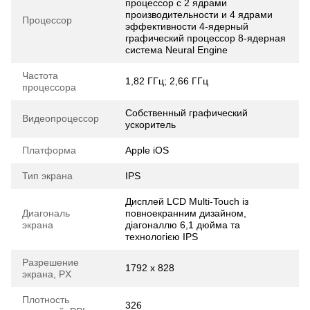
процессор с 2 ядрами
производительности и 4 ядрами
Процессор
эффективности 4‑ядерный
графический процессор 8‑ядерная
система Neural Engine
Частота
1,82 ГГц; 2,66 ГГц
процессора
Собственный графический
Видеопроцессор
ускоритель
Платформа
Apple iOS
Тип экрана
IPS
Дисплей LCD Multi-Touch із
Диагональ
повноекранним дизайном,
экрана
діагоналлю 6,1 дюйма та
технологією IPS
Разрешение
1792 x 828
экрана, PX
Плотность
326