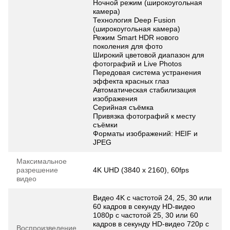
Ночной режим (широкоугольная
камера)
Технология Deep Fusion
(широкоугольная камера)
Режим Smart HDR нового
поколения для фото
Широкий цветовой диапазон для
фотографий и Live Photos
Передовая система устранения
эффекта красных глаз
Автоматическая стабилизация
изображения
Серийная съёмка
Привязка фотографий к месту
съёмки
Форматы изображений: HEIF и
JPEG
Максимальное
разрешение
4K UHD (3840 x 2160), 60fps
видео
Видео 4K с частотой 24, 25, 30 или
60 кадров в секунду HD-видео
1080p с частотой 25, 30 или 60
кадров в секунду HD‑видео 720p с
Воспроизведение