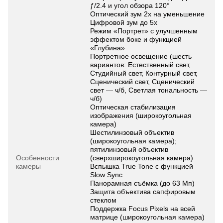
ƒ/2.4 и угол обзора 120°
Оптический зум 2x на уменьшение
Цифровой зум до 5x
Режим «Портрет» с улучшенным
эффектом боке и функцией
«Глубина»
Портретное освещение (шесть
вариантов: Естественный свет,
Студийный свет, Контурный свет,
Сценический свет, Сценический
свет — ч/б, Светлая тональность —
ч/б)
Оптическая стабилизация
изображения (широкоугольная
камера)
Шестилинзовый объектив
(широкоугольная камера);
пятилинзовый объектив
Особенности
(сверхширокоугольная камера)
камеры
Вспышка True Tone с функцией
Slow Sync
Панорамная съёмка (до 63 Мп)
Защита объектива сапфировым
стеклом
Поддержка Focus Pixels на всей
матрице (широкоугольная камера)