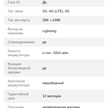
Face ID
Да
Тип связи
3G; 4G (LTE); 5G
Тип sim-карты
SIM + eSIM
Выход на
Lightning
наушники
Стереодинамики
да
Емкость
Li-Ion -2815 мАч
аккумулятора
Функция
беспроводной
да
зарядки
Крепление
неразборный
аккумулятора
Гарантийный
12 месяцев
срок
Описание
актив/гарантия магазин