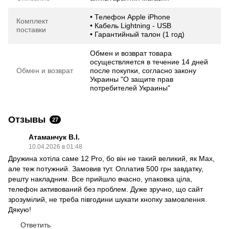
• Телефон Apple iPhone
Комплект
• Кабель Lightning - USB
поставки
• Гарантийный талон (1 год)
Обмен и возврат товара
осуществляется в течение 14 дней
Обмен и возврат
после покупки, согласно закону
Украины "О защите прав
потребителей Украины"
Отзывы
27
Атаманчук В.І.
10.04.2026 в 01:48
Дружина хотіла саме 12 Pro, бо він не такий великий, як Max,
але теж потужний. Замовив тут. Оплатив 500 грн завдатку,
решту накладним. Все прийшло вчасно, упаковка ціла,
телефон активований без проблем. Дуже зручно, що сайт
зрозумілий, не треба півгодини шукати кнопку замовлення.
Дякую!
Ответить