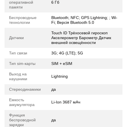
оперативной
6 Гб
памяти
Беспроводные
Bluetooth; NFC; GPS Lightning; ; Wi-
технологии
Fi; Версія Bluetooth 5.0
Touch ID Трёхосевой гироскоп
Датчики
Акселерометр Барометр Датчик
внешней освещённости
Тип связи
3G; 4G (LTE); 5G
Тип sim-карты
SIM + eSIM
Выход на
Lightning
наушники
Стереодинамики
да
Емкость
Li-Ion 3687 мАч
аккумулятора
Функция
беспроводной
да
зарядки