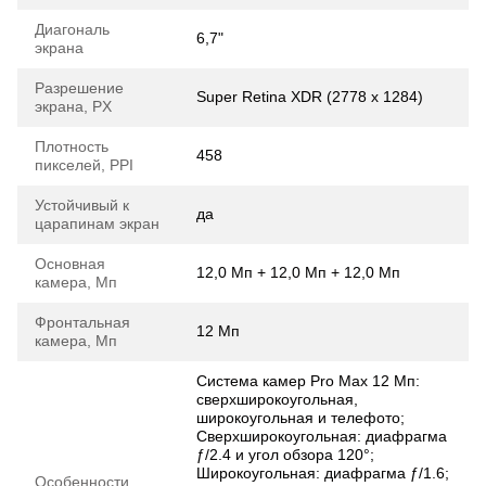
Диагональ
6,7"
экрана
Разрешение
Super Retina XDR (2778 x 1284)
экрана, PX
Плотность
458
пикселей, PPI
Устойчивый к
да
царапинам экран
Основная
12,0 Мп + 12,0 Мп + 12,0 Мп
камера, Мп
Фронтальная
12 Мп
камера, Мп
Система камер Pro Max 12 Мп:
сверхширокоугольная,
широкоугольная и телефото;
Сверхширокоугольная: диафрагма
ƒ/2.4 и угол обзора 120°;
Широкоугольная: диафрагма ƒ/1.6;
Особенности