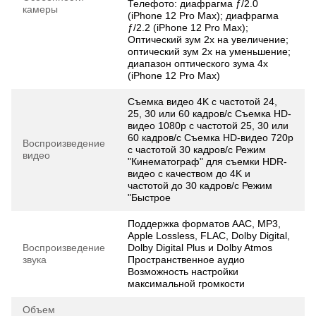
Телефото: диафрагма ƒ/2.0
камеры
(iPhone 12 Pro Max); диафрагма
ƒ/2.2 (iPhone 12 Pro Max);
Оптический зум 2x на увеличение;
оптический зум 2x на уменьшение;
диапазон оптического зума 4x
(iPhone 12 Pro Max)
Съемка видео 4K с частотой 24,
25, 30 или 60 кадров/с Съемка HD-
видео 1080p с частотой 25, 30 или
60 кадров/с Съемка HD-видео 720p
Воспроизведение
с частотой 30 кадров/с Режим
видео
"Кинематограф" для съемки HDR-
видео с качеством до 4K и
частотой до 30 кадров/с Режим
"Быстрое
Поддержка форматов AAC, MP3,
Apple Lossless, FLAC, Dolby Digital,
Воспроизведение
Dolby Digital Plus и Dolby Atmos
звука
Пространственное аудио
Возможность настройки
максимальной громкости
Объем