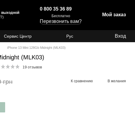
0 800 35 36 89
с: выходной
Мой заказ
Бесплатно
7)
Перезвонить вам?
Вход
Сервис Центр
Рус
iPhone 13 Mini 128Gb Midnight (MLK03)
Midnight (MLK03)
19 отзывов
0 грн
К сравнению
В желания