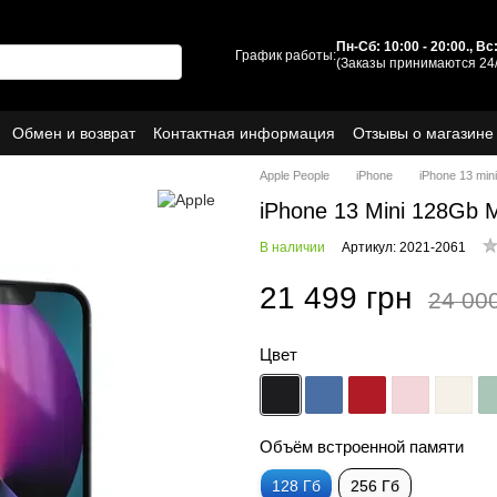
Пн-Сб: 10:00 - 20:00., В
График работы:
(Заказы принимаются 24/
Обмен и возврат
Контактная информация
Отзывы о магазине
ы
О нас
Apple People
iPhone
iPhone 13 mini
iPhone 13 Mini 128Gb 
В наличии
Артикул: 2021-2061
21 499 грн
24 00
Цвет
Объём встроенной памяти
128 Гб
256 Гб