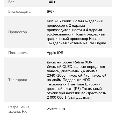
Вес
140 г
Влагозащита
IP67
Чип A15 Bionic Новый 6‑ядерный
процессор с 2 ядрами
производительности и 4 ядрами
Процессор
эффективности Новый 5‑ядерный
графический процессор Новая
16‑ядерная система Neural Engine
Платформа
Apple iOS
Дисплей Super Retina XDR
Дисплей OLED, на всю переднюю
панель, диагональ 5,4 дюйма
2340×1080 пикселей,476 пикселей
Тип экрана
на дюйм Поддержка HDR
Технология True Tone Широкий
цветовой охват (P3) Тактильный
отклик при нажатии Контрастность
2 000 000:1 (стандартная)
Разрешение
2532x1170
экрана, PX