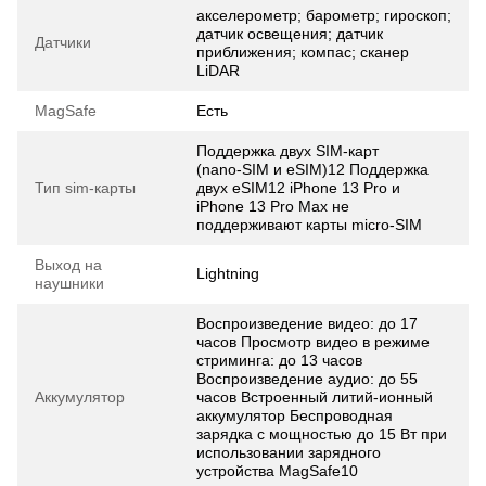
акселерометр; барометр; гироскоп;
датчик освещения; датчик
Датчики
приближения; компас; сканер
LiDAR
MagSafe
Есть
Поддержка двух SIM‑карт
(nano‑SIM и eSIM)12 Поддержка
Тип sim-карты
двух eSIM12 iPhone 13 Pro и
iPhone 13 Pro Max не
поддерживают карты micro‑SIM
Выход на
Lightning
наушники
Воспроизве­дение видео: до 17
часов Просмотр видео в режиме
стриминга: до 13 часов
Воспроизве­дение аудио: до 55
Аккумулятор
часов Встроенный литий-ионный
аккумулятор Беспроводная
зарядка с мощностью до 15 Вт при
использовании зарядного
устройства MagSafe10