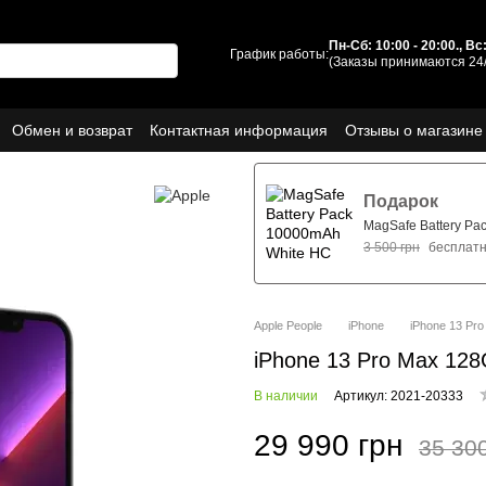
Пн-Сб: 10:00 - 20:00., В
График работы:
(Заказы принимаются 24/
Обмен и возврат
Контактная информация
Отзывы о магазине
ы
О нас
Подарок
MagSafe Battery Pa
3 500 грн
бесплат
Apple People
iPhone
iPhone 13 Pr
iPhone 13 Pro Max 128
В наличии
Артикул: 2021-20333
29 990 грн
35 30