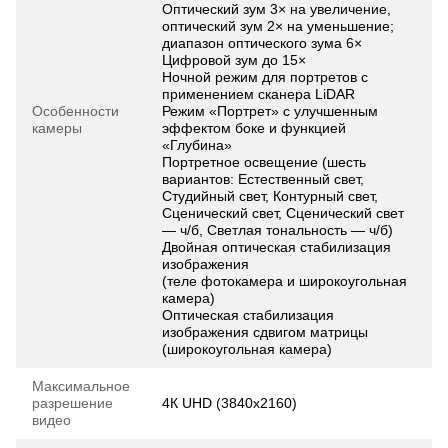
Оптический зум 3× на увеличение,
оптический зум 2× на уменьшение;
диапазон оптического зума 6×
Цифровой зум до 15×
Ночной режим для портретов с
применением сканера LiDAR
Особенности
Режим «Портрет» с улучшенным
камеры
эффектом боке и функцией
«Глубина»
Портретное освещение (шесть
вариантов: Естественный свет,
Студийный свет, Контурный свет,
Сценический свет, Сценический свет
— ч/б, Светлая тональность — ч/б)
Двойная оптическая стабилизация
изображения
(теле фотокамера и широкоугольная
камера)
Оптическая стабилизация
изображения сдвигом матрицы
(широкоугольная камера)
Максимальное
разрешение
4К UHD (3840x2160)
видео