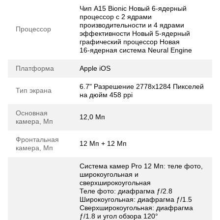
Чип A15 Bionic Новый 6‑ядерный
процессор с 2 ядрами
производительности и 4 ядрами
Процессор
эффективности Новый 5‑ядерный
графический процессор Новая
16‑ядерная система Neural Engine
Платформа
Apple iOS
6.7" Разрешение 2778х1284 Пикселей
Тип экрана
на дюйм 458 ppi
Основная
12,0 Мп
камера, Мп
Фронтальная
12 Мп + 12 Мп
камера, Мп
Система камер Pro 12 Мп: теле фото,
широкоугольная и
сверхширокоугольная
Телe фото: диафрагма ƒ/2.8
Широкоугольная: диафрагма ƒ/1.5
Сверхширокоугольная: диафрагма
ƒ/1.8 и угол обзора 120°