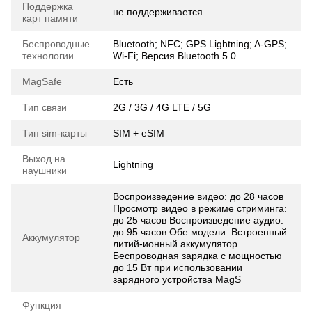
Поддержка
не поддерживается
карт памяти
Беспроводные
Bluetooth; NFC; GPS Lightning; A-GPS;
технологии
Wi-Fi; Версия Bluetooth 5.0
MagSafe
Есть
Тип связи
2G / 3G / 4G LTE / 5G
Тип sim-карты
SIM + eSIM
Выход на
Lightning
наушники
Воспроизве­дение видео: до 28 часов
Просмотр видео в режиме стриминга:
до 25 часов Воспроизве­дение аудио:
до 95 часов Обе модели: Встроенный
Аккумулятор
литий‑ионный аккумулятор
Беспроводная зарядка с мощностью
до 15 Вт при использовании
зарядного устройства MagS
Функция