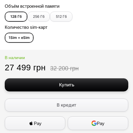
Объём встроенной памяти
128 Гб
256 Гб
512 Гб
Количество sim-карт
1Sim + eSim
В наличии
27 499 грн
32 200 грн
Купить
В кредит
Pay
Pay