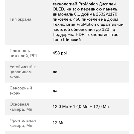
технологией ProMotion Дисплей
OLED, на всю переднюю панель,
диагональ 6,1 дюйма 2532×1170
Тип экрана
пикселей, 460 пикселей на дюйм
Технология ProMotion с адаптивной
частотой обновления до 120 Гц
Поддержка HDR Технология True
Tone Широкий
Плотность
458 ppi
пикселей, PPI
Устойчивый к
царапинам
да
экран
Сенсорный
да
экран
Основная
12,0 Мп + 12,0 Мп + 12,0 Мп
камера, Мп
Фронтальная
12 Мп
камера, Мп