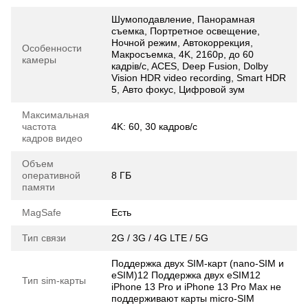
Шумоподавление, Панорамная
съемка, Портретное освещение,
Ночной режим, Автокоррекция,
Особенности
Макросъемка, 4K, 2160p, до 60
камеры
кадрів/c, ACES, Deep Fusion, Dolby
Vision HDR video recording, Smart HDR
5, Авто фокус, Цифровой зум
Максимальная
частота
4K: 60, 30 кадров/с
кадров видео
Объем
оперативной
8 ГБ
памяти
MagSafe
Есть
Тип связи
2G / 3G / 4G LTE / 5G
Поддержка двух SIM‑карт (nano‑SIM и
eSIM)12 Поддержка двух eSIM12
Тип sim-карты
iPhone 13 Pro и iPhone 13 Pro Max не
поддерживают карты micro‑SIM