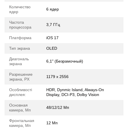
Количество
6 ядер
ядер
Частота
3,7 ГГц
процессора
Платформа
iOS 17
Тип экрана
OLED
Диагональ
6,1" (Безрамочный)
экрана
Разрешение
1179 х 2556
экрана, PX
Особливості
HDR, Dynmic Island, Always-On
дисплея:
Display, DCI-P3, Dolby Vision
Основная
48/12/12 Mп
камера, Мп
Фронтальная
12 Мп
камера, Мп