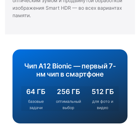
оптическим зумом и продвинутой обработкой
изображения Smart HDR — во всех вариантах
памяти.
Чип A12 Bionic — первый 7-
нм чип в смартфоне
64 ГБ
256 ГБ
512 ГБ
базовые
оптимальный
для фото и
задачи
выбор
видео