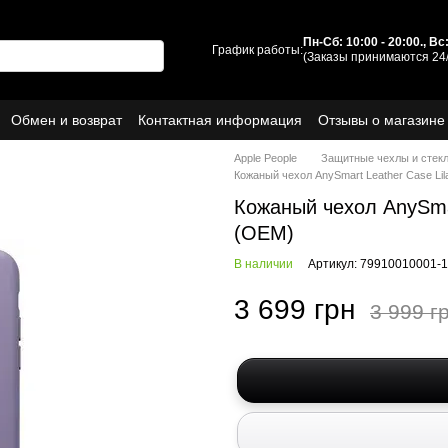
Пн-Сб: 10:00 - 20:00., В
График работы:
(Заказы принимаются 24/
Обмен и возврат
Контактная информация
Отзывы о магазине
ы
О нас
Apple People
Защитные чехлы и стек
Кожаный чехол AnySmart Leather Case Li
Кожаный чехол AnySmar
(OEM)
В наличии
Артикул: 79910010001-
3 699 грн
3 999 г