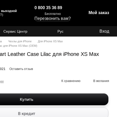
0 800 35 36 89
с: выходной
Мой заказ
Бесплатно
7)
Перезвонить вам?
Вход
Сервис Центр
Рус
ла
Чехлы для iPhone
Для iPhone XS Max
lac для iPhone XS Max (OEM)
t Leather Case Lilac для iPhone XS Max
1021
Оставить отзыв
рн
К сравнению
В желания
Купить
В кредит