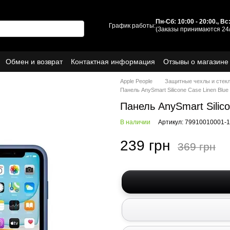
Пн-Сб: 10:00 - 20:00., В
График работы:
(Заказы принимаются 24/
Обмен и возврат
Контактная информация
Отзывы о магазине
ы
О нас
Apple People
Защитные чехлы и стек
Панель AnySmart Silicone Case Linen Blue
Панель AnySmart Silic
В наличии
Артикул: 79910010001-1
239 грн
369 грн