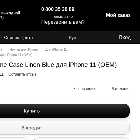
0 800 35 36 89
с: выходной
Мой заказ
Бесплатно
7)
Перезвонить вам?
Вход
Сервис Центр
Рус
ла
Чехлы для iPhone
Для iPhone 11
 для iPhone 11 (OEM)
one Case Linen Blue для iPhone 11 (OEM)
11
Оставить отзыв
К сравнению
В желания
Купить
В кредит