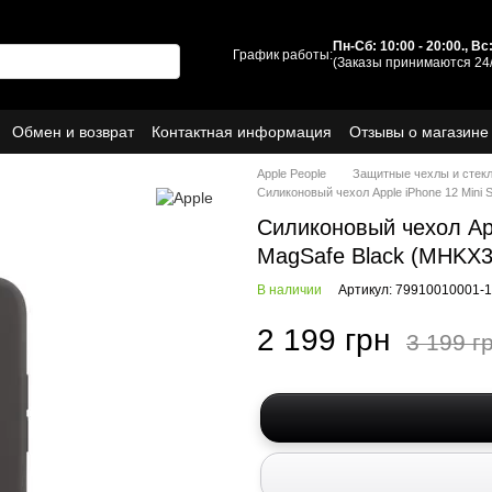
Пн-Сб: 10:00 - 20:00., В
График работы:
(Заказы принимаются 24/
Обмен и возврат
Контактная информация
Отзывы о магазине
ы
О нас
Apple People
Защитные чехлы и стек
Силиконовый чехол Apple iPhone 12 Mini S
Силиконовый чехол Appl
MagSafe Black (MHKX3
В наличии
Артикул: 79910010001-
2 199 грн
3 199 г