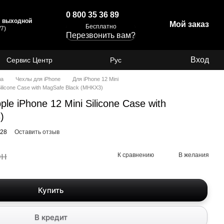
0 800 35 36 89
с: выходной
Мой заказ
Бесплатно
7)
Перезвонить вам?
Вход
Сервис Центр
Рус
ла
Чехлы для iPhone
Для iPhone 12 Mini
ilicone Case with MagSafe Black (MHKX3)
e iPhone 12 Mini Silicone Case with
)
128
Оставить отзыв
рн
К сравнению
В желания
Купить
В кредит