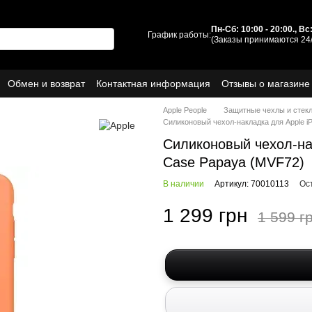
Пн-Сб: 10:00 - 20:00., В
График работы:
(Заказы принимаются 24/
Обмен и возврат
Контактная информация
Отзывы о магазине
ы
О нас
Apple People
Защитные чехлы и стек
Силиконовый чехол-накладка для Apple i
Силиконовый чехол-нак
Case Papaya (MVF72)
В наличии
Артикул: 70010113
Ос
1 299 грн
1 599 г