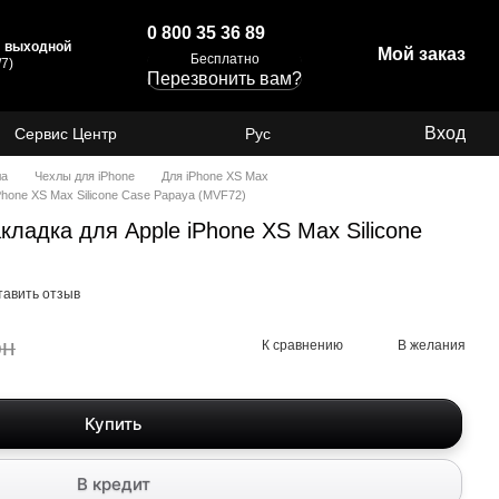
0 800 35 36 89
с: выходной
Мой заказ
Бесплатно
7)
Перезвонить вам?
Вход
Сервис Центр
Рус
ла
Чехлы для iPhone
Для iPhone XS Max
Phone XS Max Silicone Case Papaya (MVF72)
ладка для Apple iPhone XS Max Silicone
тавить отзыв
рн
К сравнению
В желания
Купить
В кредит