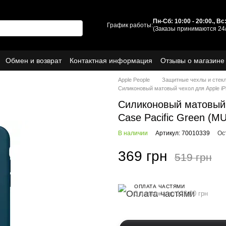
Пн-Сб: 10:00 - 20:00., В
График работы:
(Заказы принимаются 24/
Обмен и возврат
Контактная информация
Отзывы о магазине
ы
О нас
Apple People
Защитные чехлы и стек
Силиконовый матовый чехол для Apple iPh
Силиконовый матовый ч
Case Pacific Green (M
В наличии
Артикул: 70010339
Ос
369 грн
519 грн
ОПЛАТА ЧАСТЯМИ
3 платежа по 123.00 грн