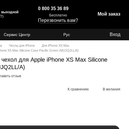
0 800 35 36 89
с: выходной
Мой заказ
Бесплатно
7)
Перезвонить вам?
Вход
Сервис Центр
Рус
ла
Чехлы для iPhone
Для iPhone XS Max
one XS Max Silicone Case Pacific Green (MUJQ2LL/A)
ехол для Apple iPhone XS Max Silicone
UJQ2LL/A)
тавить отзыв
К сравнению
В желания