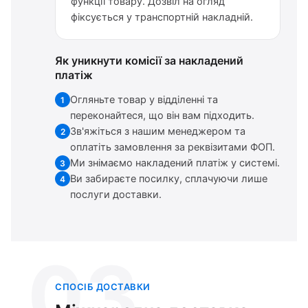
функції товару. Дозвіл на огляд
фіксується у транспортній накладній.
Як уникнути комісії за накладений
платіж
Огляньте товар у відділенні та
1
переконайтеся, що він вам підходить.
Зв'яжіться з нашим менеджером та
2
оплатіть замовлення за реквізитами ФОП.
Ми знімаємо накладений платіж у системі.
3
Ви забираєте посилку, сплачуючи лише
4
послуги доставки.
03
СПОСІБ ДОСТАВКИ