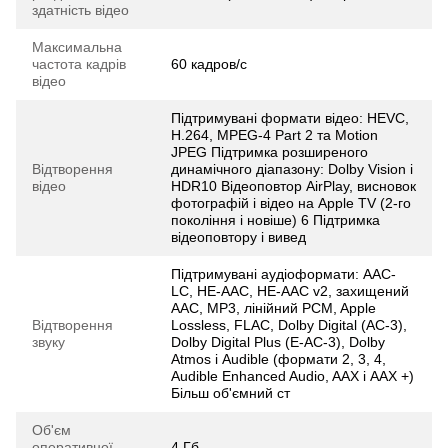
здатність відео
Максимальна
частота кадрів
60 кадров/с
відео
Підтримувані формати відео: HEVC,
H.264, MPEG-4 Part 2 та Motion
JPEG Підтримка розширеного
Відтворення
динамічного діапазону: Dolby Vision і
відео
HDR10 Відеоповтор AirPlay, висновок
фотографій і відео на Apple TV (2-го
покоління і новіше) 6 Підтримка
відеоповтору і вивед
Підтримувані аудіоформати: AAC-
LC, HE-AAC, HE-AAC v2, захищений
AAC, MP3, лінійний PCM, Apple
Відтворення
Lossless, FLAC, Dolby Digital (AC-3),
звуку
Dolby Digital Plus (E-AC-3), Dolby
Atmos і Audible (формати 2, 3, 4,
Audible Enhanced Audio, AAX і AAX +)
Більш об'ємний ст
Об'єм
оперативної
4 Гб