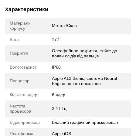
Характеристики
Матеріали
Метал /Скло
корпусу
Вага
177 г
Олеофобное покриття, стійке до
Покриття
появи слідів від пальців
Вологозахист
IP68
Apple A12 Bionic, система Neural
Процесор
Engine нового покоління.
Кількість ядер
6 ядер
Частота
2,4 ГГц
процесора
Відеопроцесор
Власний графічний прискорювач
Платформа
Apple iOS