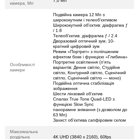
7,0 Мп
камера, Мп
Подвійна камера 12 Мп з
ширококутним і телеоб'єктивом
Ширококутний об'єктив: діафрагма ƒ
/ 1.8
Телеоб'єктив: діафрагма ƒ / 2.4
Дворазовий оптичний зум; 10-
кратний цифровий зум
Режим «Портрет» з поліпшеним
ефектом боке і функцією «Глибина»
Портретне освітлення (п'ять
Особливості
варіантів: Денне світло, Студійне
камери
світло, Контурний світло, Сценічний
світло, Сценічний світло — моно)
Подвійна оптична стабілізація
зображення
Шести лінзовий об'єктив
Спалах True Tone Quad-LED з
функцією Slow Sync
панорамне знімання (з дозволом до
63 Мп)
Захист об'єктива сапфіровим склом
Максимальна
роздільна
4K UHD (3840 x 2160), 60fps