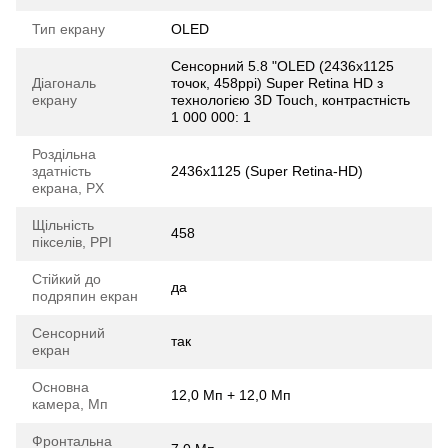
Тип екрану
OLED
Сенсорний 5.8 "OLED (2436x1125
Діагональ
точок, 458ppi) Super Retina HD з
екрану
технологією 3D Touch, контрастність
1 000 000: 1
Роздільна
здатність
2436х1125 (Super Retina-HD)
екрана, PX
Щільність
458
пікселів, PPI
Стійкий до
да
подряпин екран
Сенсорний
так
екран
Основна
12,0 Мп + 12,0 Мп
камера, Мп
Фронтальна