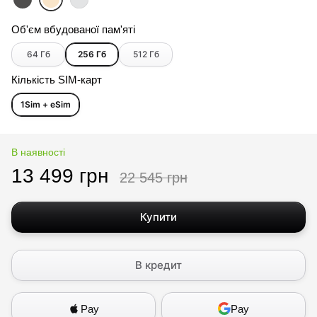
Об'єм вбудованої пам'яті
64 Гб
256 Гб
512 Гб
Кількість SIM-карт
1Sim + eSim
В наявності
13 499 грн
22 545 грн
Купити
В кредит
Pay
Pay