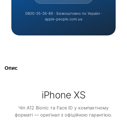
0800-35-36-89 · Безкоштовно по Україні ·
apple-people.com.ua
Опис
iPhone XS
Чіп A12 Bionic та Face ID у компактному
форматі — оригінал з офіційною гарантією.