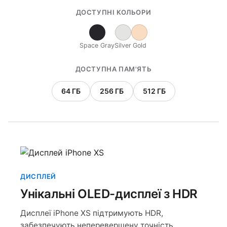
ДОСТУПНІ КОЛЬОРИ
Space Gray
Silver
Gold
ДОСТУПНА ПАМ'ЯТЬ
64 ГБ
256 ГБ
512 ГБ
ДИСПЛЕЙ
Унікальні OLED-дисплеї з HDR
Дисплеї iPhone XS підтримують HDR,
забезпечують неперевершену точність