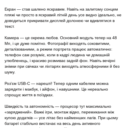
Екран — став шалено яскравим. Навіть на залитому сонцем
пляжі чи просто в яскравий літній день усе видно ідеально, не
доводиться прикривати дисплей долонею чи вдивлятися в
текст.
Камера — це окрема любов. Основний модуль тепер на 48
Мп, і це дуже помітно. Фотографії виходять соковитими,
деталізованими, а режим портрета працює автоматично:
телефон сам розуміє, коли в кадрі людина чи домашній
улюбленець, і красиво розмиває задній фон. Навіть вечірні
знімки при свічках чи ліхтарях виходять атмосферними й без
шуму.
Роз'єм USB-C — нарешті! Тепер одним кабелем можна
зарядити і макбук, і айфон, і навушники. Це нереально
спрощує життя в поїздках.
Швидкість та автономність — процесор тут максимально
«заряджений». Важкі ігри, монтаж відео, перемикання між
купою додатків — усе літає без найменших лагів. При цьому
батареї стабільно вистачає на весь день активного