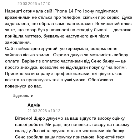
20.03.2026 в 17:10
Нарешті отримала свій iPhone 14 Pro і хочу поділитися
враженнями не стільки про телефон, скільки про сервіс! Дуже
задоволена, що обрала саме ваш магазин. Величезний плюс
за те, що товар був у наявності на складі у Львові — доставка
прийшла миттєво, буквально наступного дня після
замовлення.
Сайт неймовірно зручний: усе зрозуміло, оформлення
зайняло кілька хвилин. Окремо дякую за можливість вибору
оплати. Варіант з оплатою частинами від Сенс банку — це
просто знахідка, дозволяє не відкладати покупку "на потім".
Приємно мати справу з професіоналами, які цінують час
клієнта та пропонують такі гнучкі умови. Обов'язково
повернуся до вас.
Відповісти
Адмін
21.03.2026 в 10:12
Вітаємо! Щиро дякуємо за ваш відгук та високу оцінку
нашої роботи. Ми раді, що наявність товару на нашому
складі у Львові та зручна оплата частинами від банку
Сенс зробили вашу покупку приємною. Користуйтеся