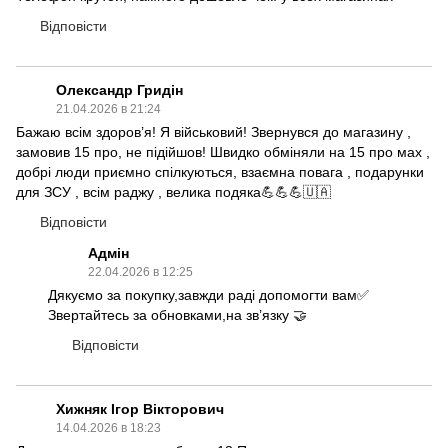
Відповісти
Олександр Гридін
21.04.2026 в 21:24
Бажаю всім здоров’я! Я військовий! Звернувся до магазину ,
замовив 15 про, не підійшов! Швидко обміняли на 15 про мах ,
добрі люди приємно спілкуються, взаємна повага , подарунки
для ЗСУ , всім раджу , велика подяка💪💪💪🇺🇦
Відповісти
Адмін
22.04.2026 в 12:25
Дякуємо за покупку,завжди раді допомогти вам✅
Звертайтесь за обновками,на зв’язку 🤝
Відповісти
Хижняк Ігор Вікторович
14.04.2026 в 18:23