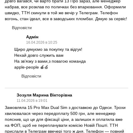
Довго вагався, чи варто брати 13 Про зараз, але менеджер
набрав, все розклав по поличках без впарювання. Оформили
швидко, ТТН скинули в той же вечір у Телеграм. Телефон
вогонь, стан ідеал, все в заводських пломбах. Дякую за сервіс!
Відповісти
Адмін
16.04.2026 в 10:25
Щиро дякуємо за покупку та відгук!
Нехай довго служить вам
На зв’язку з вами,з повагою команда
apple-people 🍎🍏
Відповісти
Зозуля Марина Вікторівна
11.04.2026 в 19:01
Замовляла 15 Pro Max Dual Sim з доставкою до Одеси. Трохи
хвилювалася через передоплату 500 грн, але менеджер
пояснив, що це для фіксації ціни, а залишок я оплатила вже
на ФОП, щоб не переплачувати комісію Новій Пошті. ТТН
прислали в Телеграм ввечері того ж дня. Телефон — повний