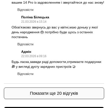
вашим 14 Pro із задоволенням і звертайтеся до нас знову!
Відповісти
Поліна Білецька
21.03.2026 в 15:14
Обовʼязково звернусь до вас у квітні,маю доньку у якої
день народження 🎂 потрібно буде щось з останніх
постачань
Відповісти
Адмін
22.03.2026 в 09:16
Будь ласка,завжди раді допомогти,отримаєте подарунки
🎁 у вигляді дуєту зарядних пристроїв 🤝
Відповісти
Показати ще 20 відгуків