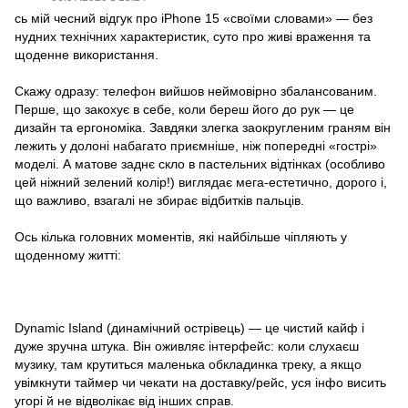
сь мій чесний відгук про iPhone 15 «своїми словами» — без
нудних технічних характеристик, суто про живі враження та
щоденне використання.
Скажу одразу: телефон вийшов неймовірно збалансованим.
Перше, що закохує в себе, коли береш його до рук — це
дизайн та ергономіка. Завдяки злегка заокругленим граням він
лежить у долонi набагато приємніше, ніж попередні «гострі»
моделі. А матове заднє скло в пастельних відтінках (особливо
цей ніжний зелений колір!) виглядає мега-естетично, дорого і,
що важливо, взагалі не збирає відбитків пальців.
Ось кілька головних моментів, які найбільше чіпляють у
щоденному житті:
Dynamic Island (динамічний острівець) — це чистий кайф і
дуже зручна штука. Він оживляє інтерфейс: коли слухаєш
музику, там крутиться маленька обкладинка треку, а якщо
увімкнути таймер чи чекати на доставку/рейс, уся інфо висить
угорі й не відволікає від інших справ.