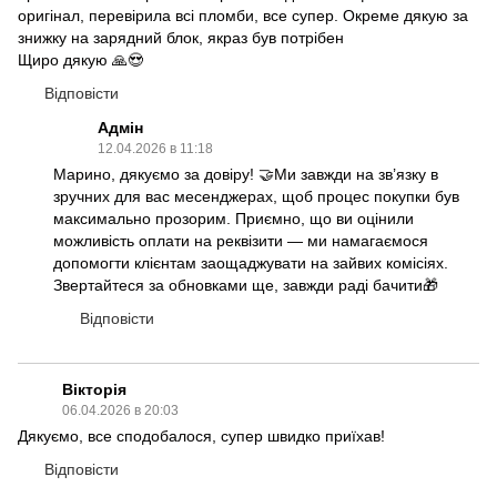
оригінал, перевірила всі пломби, все супер. Окреме дякую за
знижку на зарядний блок, якраз був потрібен
Щиро дякую 🙏😍
Відповісти
Адмін
12.04.2026 в 11:18
Марино, дякуємо за довіру! 🤝Ми завжди на зв’язку в
зручних для вас месенджерах, щоб процес покупки був
максимально прозорим. Приємно, що ви оцінили
можливість оплати на реквізити — ми намагаємося
допомогти клієнтам заощаджувати на зайвих комісіях.
Звертайтеся за обновками ще, завжди раді бачити🎁
Відповісти
Вікторія
06.04.2026 в 20:03
Дякуємо, все сподобалося, супер швидко приїхав!
Відповісти