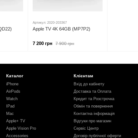
Артикул: 2020-203367
QD22)
Apple TV 4K 64GB (MP7P2)
7 200 грн
7 900 грн
Каталог
Клієнтам
iPhone
Вхід до кабінету
AirPods
Доставка та Оплата
Watch
Кредит та Розстрочка
IPad
Обмін та повернення
Mac
Контактна інформація
Apple+ TV
Відгуки про магазин
Apple Vision Pro
Сервіс Центр
Accessories
Договір публічної оферти