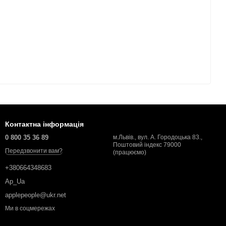
Контактна інформація
0 800 35 36 89
м.Львів., вул. А. Городоцька 83.,
Поштовий індекс 79000
Передзвонити вам?
(працюємо)
+380664348683
Ap_Ua
applepeople@ukr.net
Ми в соцмережах