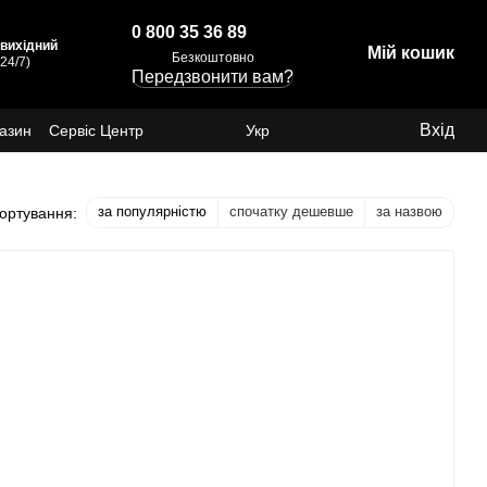
0 800 35 36 89
: вихідний
Мій кошик
Безкоштовно
24/7)
Передзвонити вам?
Вхід
газин
Сервіс Центр
Укр
за популярністю
спочатку дешевше
за назвою
ортування: