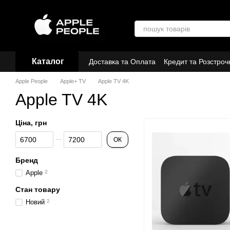
Перейти до основного контенту
Каталог
Доставка та Оплата
Кредит та Розстроч
Договір публічної оферти
Партнери
Apple People
Apple+ TV
Apple TV 4K
Apple TV 4K
Ціна, грн
Від Ціна, грн
До Ціна, грн
ОК
Бренд
Apple
2
Стан товару
Новий
2