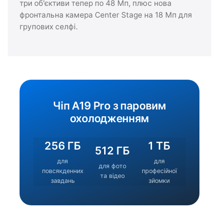
три об'єктиви тепер по 48 Мп, плюс нова
фронтальна камера Center Stage на 18 Мп для
групових селфі.
Чіп A19 Pro з паровим
охолодженням
256 ГБ
1 ТБ
512 ГБ
для
для
для фото
повсякденних
професійної
та відео
завдань
зйомки