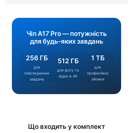
Чіп A17 Pro — потужність
для будь-яких завдань
256 ГБ
1 ТБ
512 ГБ
для
для
для фото та
повсякденних
професійної
відео в 4K
завдань
зйомки
Що входить у комплект