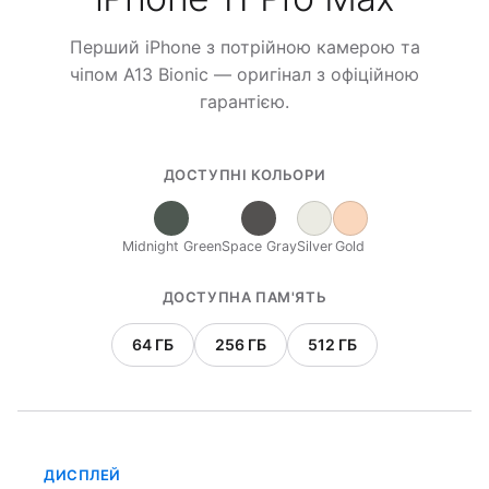
Перший iPhone з потрійною камерою та
чіпом A13 Bionic — оригінал з офіційною
гарантією.
ДОСТУПНІ КОЛЬОРИ
Midnight Green
Space Gray
Silver
Gold
ДОСТУПНА ПАМ'ЯТЬ
64 ГБ
256 ГБ
512 ГБ
ДИСПЛЕЙ