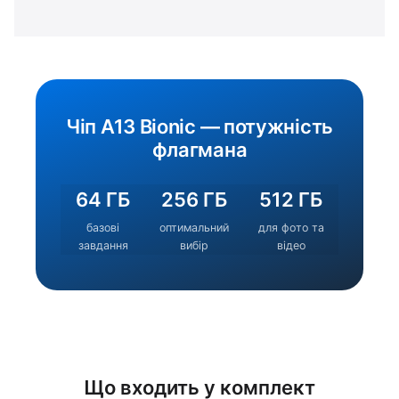
Чіп A13 Bionic — потужність
флагмана
64 ГБ
256 ГБ
512 ГБ
базові
оптимальний
для фото та
завдання
вибір
відео
Що входить у комплект