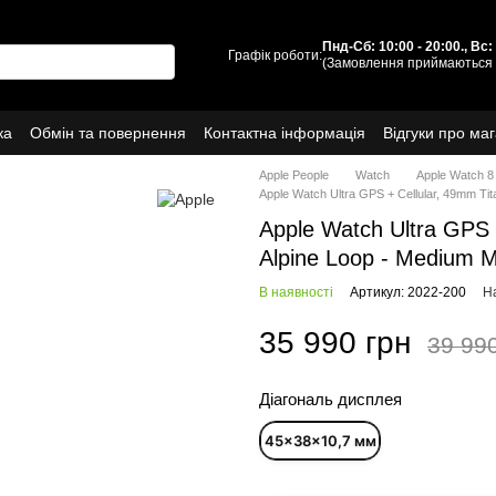
Пнд-Сб: 10:00 - 20:00., Вс
Графік роботи:
(Замовлення приймаються 
ка
Обмін та повернення
Контактна інформація
Відгуки про ма
Про нас
Apple People
Watch
Apple Watch 8 
Apple Watch Ultra GPS + Cellular, 49mm T
Apple Watch Ultra GPS 
Alpine Loop - Medium
В наявності
Артикул: 2022-200
На
35 990 грн
39 99
Діагональ дисплея
45×38×10,7 мм