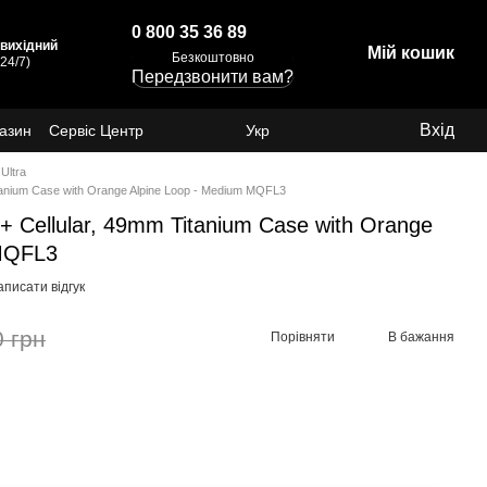
0 800 35 36 89
: вихідний
Мій кошик
Безкоштовно
24/7)
Передзвонити вам?
Вхід
газин
Сервіс Центр
Укр
Ultra
itanium Case with Orange Alpine Loop - Medium MQFL3
+ Cellular, 49mm Titanium Case with Orange
 MQFL3
писати відгук
0 грн
Порівняти
В бажання