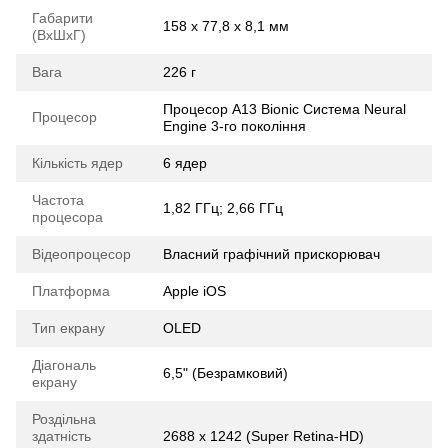
Габарити
158 x 77,8 x 8,1 мм
(ВхШхГ)
Вага
226 г
Процесор A13 Bionic Система Neural
Процесор
Engine 3-го покоління
Кількість ядер
6 ядер
Частота
1,82 ГГц; 2,66 ГГц
процесора
Відеопроцесор
Власний графічний прискорювач
Платформа
Apple iOS
Тип екрану
OLED
Діагональ
6,5" (Безрамковий)
екрану
Роздільна
здатність
2688 х 1242 (Super Retina-HD)