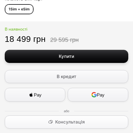
1Sim + eSim
В наявності
18 499 грн
29 595 грн
Купити
В кредит
Pay
Pay
КонсультацІя