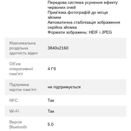
Передова система усунення ефекту
червоних очей
Прив'язка фотографій до місця
зйомки
Автоматична стабілізація зображення
серійна зйомка
Формати зображень: HEIF і JPEG
Максимальна
роздільна
3840x2160
здатність відео
Об'єм
оперативної
4 Гб
пам'яті
Підтримка
не підтримується
карток пам'яті
NFC
Так
Wi-Fi
Так
Версія
5.0
Bluetooth