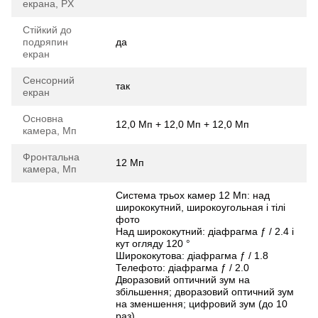
екрана, PX
Стійкий до
подряпин
да
екран
Сенсорний
так
екран
Основна
12,0 Мп + 12,0 Мп + 12,0 Мп
камера, Мп
Фронтальна
12 Мп
камера, Мп
Система трьох камер 12 Мп: над
ширококутний, широкоугольная і тілі
фото
Над ширококутний: діафрагма ƒ / 2.4 і
кут огляду 120 °
Ширококутова: діафрагма ƒ / 1.8
Телефото: діафрагма ƒ / 2.0
Дворазовий оптичний зум на
збільшення; дворазовий оптичний зум
на зменшення; цифровий зум (до 10
раз)