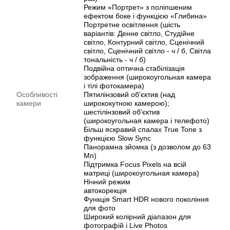
Режим «Портрет» з поліпшеним
ефектом боке і функцією «Глибина»
Портретне освітлення (шість
варіантів: Денне світло, Студійне
світло, Контурний світло, Сценічний
світло, Сценічний світло - ч / б, Світла
тональність - ч / б)
Подвійна оптична стабілізація
зображення (широкоугольная камера
і тілі фотокамера)
Особливості
Пятилінзовий об'єктив (над
камери
ширококутною камерою);
шестілінзовий об'єктив
(широкоугольная камера і телефото)
Більш яскравий спалах True Tone з
функцією Slow Sync
Панорамна зйомка (з дозволом до 63
Мп)
Підтримка Focus Pixels на всій
матриці (широкоугольная камера)
Нічний режим
автокорекція
Функція Smart HDR нового покоління
для фото
Широкий колірний діапазон для
фотографій і Live Photos