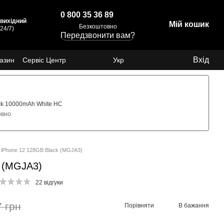
0 800 35 36 89
: вихідний
Мій кошик
Безкоштовно
24/7)
Передзвонити вам?
Вхід
газин
Сервіс Центр
Укр
ck 10000mAh White HC
овно
iPhone 12 128GB Black (MGJA3)
k (MGJA3)
22 відгуки
7 грн
Порівняти
В бажання