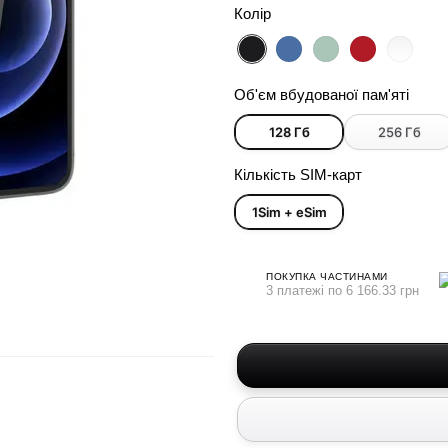
Колір
Об'єм вбудованої пам'яті
128 Гб
256 Гб
Кількість SIM-карт
1Sim + eSim
ПОКУПКА ЧАСТИНАМИ
3 платежі по 6 166.33 грн