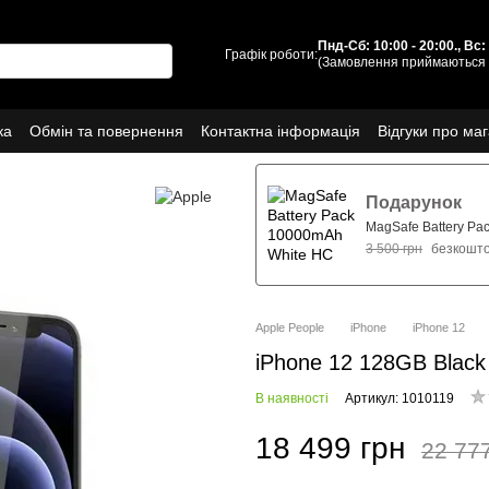
Пнд-Сб: 10:00 - 20:00., Вс
Графік роботи:
(Замовлення приймаються 
ка
Обмін та повернення
Контактна інформація
Відгуки про ма
Про нас
Подарунок
MagSafe Battery Pa
3 500 грн
безкошт
Apple People
iPhone
iPhone 12
iPhone 12 128GB Blac
В наявності
Артикул: 1010119
18 499 грн
22 77