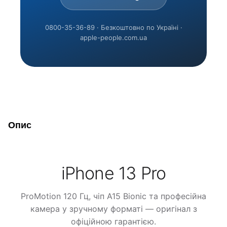
0800-35-36-89 · Безкоштовно по Україні ·
apple-people.com.ua
Опис
iPhone 13 Pro
ProMotion 120 Гц, чіп A15 Bionic та професійна
камера у зручному форматі — оригінал з
офіційною гарантією.