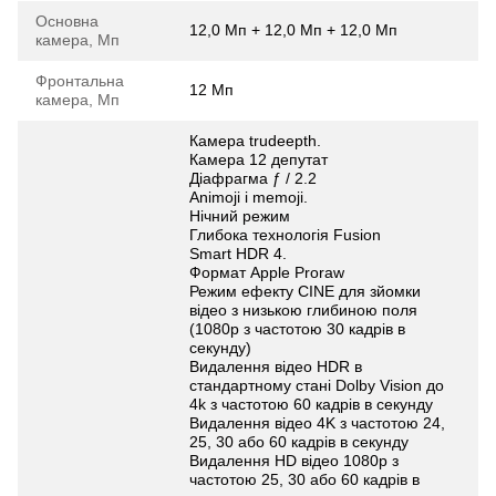
Основна
12,0 Мп + 12,0 Мп + 12,0 Мп
камера, Мп
Фронтальна
12 Мп
камера, Мп
Камера trudeepth.
Камера 12 депутат
Діафрагма ƒ / 2.2
Animoji і memoji.
Нічний режим
Глибока технологія Fusion
Smart HDR 4.
Формат Apple Proraw
Режим ефекту CINE для зйомки
відео з низькою глибиною поля
(1080p з частотою 30 кадрів в
секунду)
Видалення відео HDR в
стандартному стані Dolby Vision до
4k з частотою 60 кадрів в секунду
Видалення відео 4K з частотою 24,
25, 30 або 60 кадрів в секунду
Видалення HD відео 1080p з
частотою 25, 30 або 60 кадрів в