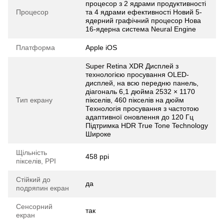
процесор з 2 ядрами продуктивності
Процесор
та 4 ядрами ефективності Новий 5-
ядерний графічний процесор Нова
16-ядерна система Neural Engine
Платформа
Apple iOS
Super Retina XDR Дисплей з
технологією просування OLED-
дисплей, на всю передню панель,
діагональ 6,1 дюйма 2532 × 1170
Тип екрану
пікселів, 460 пікселів на дюйм
Технологія просування з частотою
адаптивної оновлення до 120 Гц
Підтримка HDR True Tone Technology
Широке
Щільність
458 ppi
пікселів, PPI
Стійкий до
да
подряпин екран
Сенсорний
так
екран