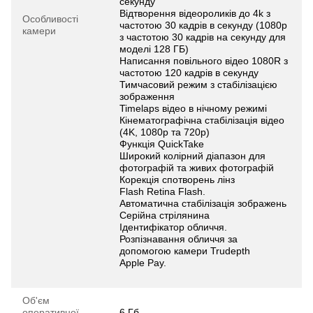
секунду
Відтворення відеороликів до 4k з
Особливості
частотою 30 кадрів в секунду (1080p
камери
з частотою 30 кадрів на секунду для
моделі 128 ГБ)
Написання повільного відео 1080R з
частотою 120 кадрів в секунду
Тимчасовий режим з стабілізацією
зображення
Timelaps відео в нічному режимі
Кінематографічна стабілізація відео
(4K, 1080p та 720p)
Функція QuickTake
Широкий колірний діапазон для
фотографій та живих фотографій
Корекція спотворень лінз
Flash Retina Flash.
Автоматична стабілізація зображень
Серійна стрілянина
Ідентифікатор обличчя.
Розпізнавання обличчя за
допомогою камери Trudepth
Apple Pay.
Об'єм
оперативної
6 Гб