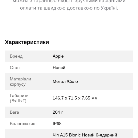
можна з гарантією якості, зручними варіантами
оплати та швидкою доставкою по Україні.
Характеристики
Бренд
Apple
Стан
Новий
Матеріали
Метал /Скло
корпусу
Габарити
146.7 x 71.5 x 7.65 мм
(ВхШхГ)
Вага
204 г
Вологозахист
IP68
Чіп A15 Bionic Новий 6-ядерний