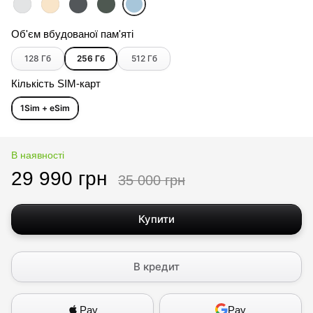
Об'єм вбудованої пам'яті
128 Гб
256 Гб
512 Гб
Кількість SIM-карт
1Sim + eSim
В наявності
29 990 грн
35 000 грн
Купити
В кредит
Pay
Pay