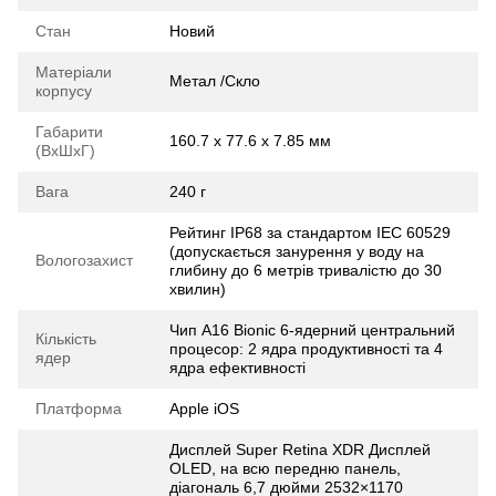
Стан
Новий
Матеріали
Метал /Скло
корпусу
Габарити
160.7 x 77.6 x 7.85 мм
(ВхШхГ)
Вага
240 г
Рейтинг IP68 за стандартом IEC 60529
(допускається занурення у воду на
Вологозахист
глибину до 6 метрів тривалістю до 30
хвилин)
Чип A16 Bionic 6‑ядерний центральний
Кількість
процесор: 2 ядра продуктивності та 4
ядер
ядра ефективності
Платформа
Apple iOS
Дисплей Super Retina XDR Дисплей
OLED, на всю передню панель,
діагональ 6,7 дюйми 2532×1170