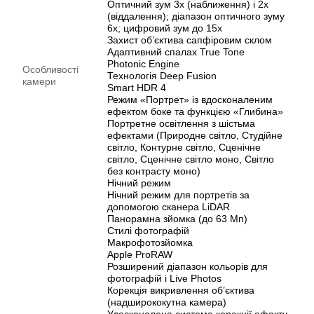
Оптичний зум 3x (наближення) і 2x
(віддалення); діапазон оптичного зуму
6x; цифровий зум до 15x
Захист об’єктива сапфіровим склом
Адаптивний спалах True Tone
Photonic Engine
Особливості
Технологія Deep Fusion
камери
Smart HDR 4
Режим «Портрет» із вдосконаленим
ефектом боке та функцією «Глибина»
Портретне освітлення з шістьма
ефектами (Природне світло, Студійне
світло, Контурне світло, Сценічне
світло, Сценічне світло моно, Світло
без контрасту моно)
Нічний режим
Нічний режим для портретів за
допомогою сканера LiDAR
Панорамна зйомка (до 63 Мп)
Стилі фотографій
Макро­фото­зйомка
Apple ProRAW
Розширений діапазон кольорів для
фотографій і Live Photos
Корекція викривлення об’єктива
(надширококутна камера)