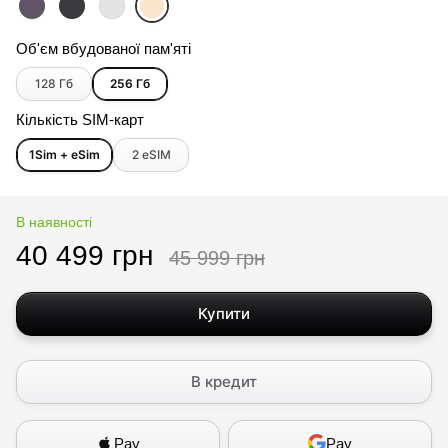
Об'єм вбудованої пам'яті
128 Гб
256 Гб
Кількість SIM-карт
1Sim + eSim
2 еSIM
В наявності
40 499 грн
45 999 грн
Купити
В кредит
Pay
Pay