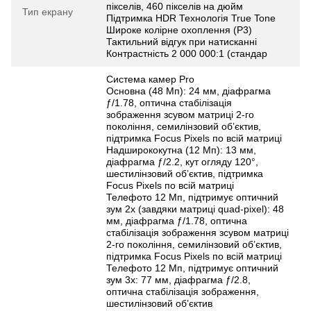
пікселів, 460 пікселів на дюйм
Тип екрану
Підтримка HDR Технологія True Tone
Широке колірне охоплення (P3)
Тактильний відгук при натисканні
Контрастність 2 000 000:1 (стандар
Система камер Pro
Основна (48 Мп): 24 мм, діафрагма
ƒ/1.78, оптична стабілізація
зображення зсувом матриці 2‑го
покоління, семилінзовий об’єктив,
підтримка Focus Pixels по всій матриці
Надширококутна (12 Мп): 13 мм,
діафрагма ƒ/2.2, кут огляду 120°,
шестилінзовий об’єктив, підтримка
Focus Pixels по всій матриці
Телефото 12 Мп, підтримує оптичний
зум 2x (завдяки матриці quad‑pixel): 48
мм, діафрагма ƒ/1.78, оптична
стабілізація зображення зсувом матриці
2‑го покоління, семилінзовий об’єктив,
підтримка Focus Pixels по всій матриці
Телефото 12 Мп, підтримує оптичний
зум 3x: 77 мм, діафрагма ƒ/2.8,
оптична стабілізація зображення,
шестилінзовий об’єктив