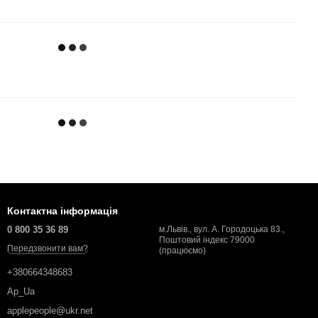
Контактна інформація
0 800 35 36 89
м.Львів., вул. А. Городоцька 83.,
Поштовий індекс 79000
Передзвонити вам?
(працюємо)
+380664348683
Ap_Ua
applepeople@ukr.net