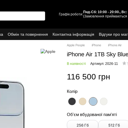
Пнд-Сб: 10:00 - 20:00., Вс
Графік роботи:
(Замовлення приймаються 
ка
Обмін та повернення
Контактна інформація
Відгуки про ма
Про нас
Apple People
iPhone
iPhone Air
iPhone Air 1TB Sky Bl
В наявності
Артикул: 2026-11
116 500 грн
Колір
Об'єм вбудованої пам'яті
256 Гб
512 Гб