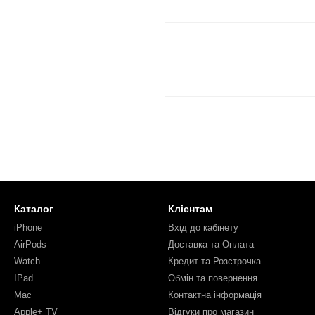
Каталог
Клієнтам
iPhone
Вхід до кабінету
AirPods
Доставка та Оплата
Watch
Кредит та Розстрочка
IPad
Обмін та повернення
Mac
Контактна інформація
Apple+ TV
Відгуки про магазин