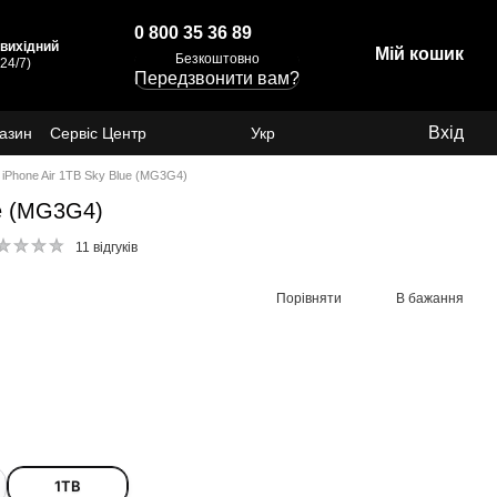
0 800 35 36 89
: вихідний
Мій кошик
Безкоштовно
24/7)
Передзвонити вам?
Вхід
газин
Сервіс Центр
Укр
iPhone Air 1TB Sky Blue (MG3G4)
ue (MG3G4)
11 відгуків
Порівняти
В бажання
1ТB