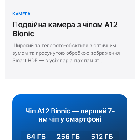
КАМЕРА
Подвійна камера з чіпом A12
Bionic
Широкий та телефото-об'єктиви з оптичним
зумом та просунутою обробкою зображення
Smart HDR — в усіх варіантах пам'яті.
Чіп A12 Bionic — перший 7-
нм чіп у смартфоні
64 ГБ
256 ГБ
512 ГБ