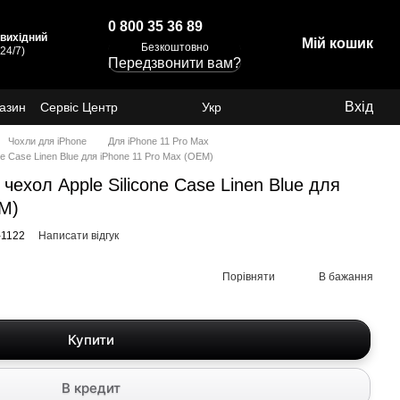
0 800 35 36 89
: вихідний
Мій кошик
Безкоштовно
24/7)
Передзвонити вам?
Вхід
газин
Сервіс Центр
Укр
Чохли для iPhone
Для iPhone 11 Pro Max
e Case Linen Blue для iPhone 11 Pro Max (OEM)
ехол Apple Silicone Case Linen Blue для
EM)
-1122
Написати відгук
Порівняти
В бажання
Купити
В кредит