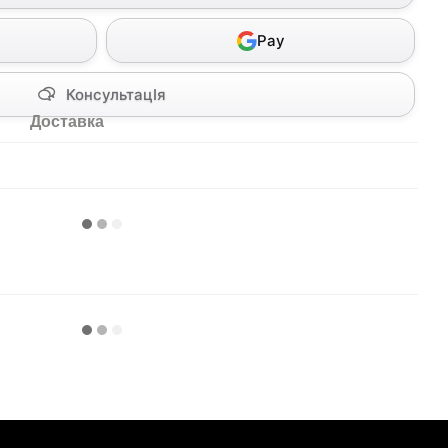
Pay
КонсультацІя
Доставка