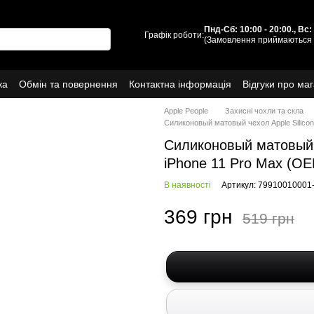
Пнд-Сб: 10:00 - 20:00., Вс
Графік роботи:
(Замовлення приймаються 
ка
Обмін та повернення
Контактна інформація
Відгуки про ма
Про нас
Apple People
Захисні чохли та скла
Силиконовый матовый чехол Apple Silicon
Силиконовый матовый ч
iPhone 11 Pro Max (O
В наявності
Артикул: 79910010001
369 грн
519 грн