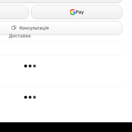
Pay
КонсультацІя
Доставка