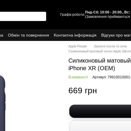
Пнд-Сб: 10:00 - 20:00., Вс
Графік роботи:
(Замовлення приймаються 
ка
Обмін та повернення
Контактна інформація
Відгуки про ма
Про нас
Apple People
Захисні чохли та скла
Силиконовый матовый чехол Apple Silicon
Силиконовый матовый ч
iPhone XR (OEM)
В наявності
Артикул: 79910010001
669 грн