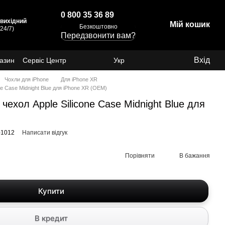
0 800 35 36 89
: вихідний
Мій кошик
Безкоштовно
24/7)
Передзвонити вам?
Вхід
газин
Сервіс Центр
Укр
Чохли для iPhone
Для iPhone XR
e Case Midnight Blue для iPhone XR (OEM)
ехол Apple Silicone Case Midnight Blue для
-1012
Написати відгук
Порівняти
В бажання
Купити
В кредит