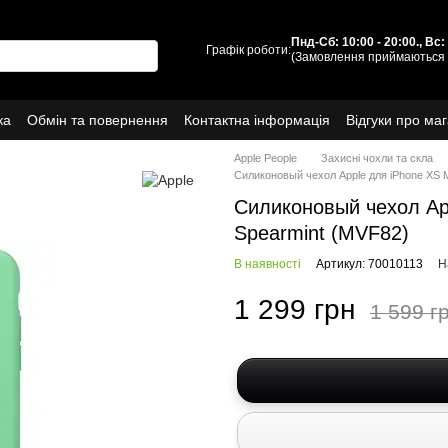
Пнд-Сб: 10:00 - 20:00., Вс
Графік роботи:
(Замовлення приймаються 
ка
Обмін та повернення
Контактна інформація
Відгуки про ма
Про нас
Apple People
Захисні чохли та скла
Силиконовый чехол Apple для iPhone XS M
Силиконовый чехол App
Spearmint (MVF82)
В наявності
Артикул: 70010113
Н
1 299 грн
1 599 г