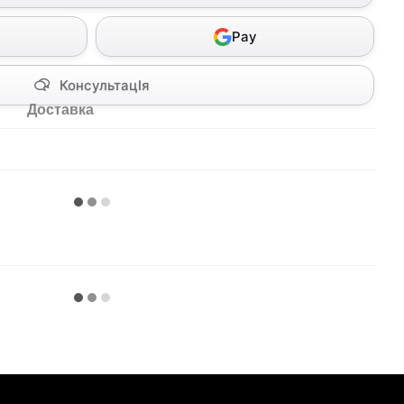
Pay
КонсультацІя
Доставка