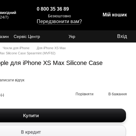
0 800 35 36 89
: вихідний
Мій кошик
Безкоштовно
24/7)
Передзвонити вам?
Вхід
газин
Сервіс Центр
Укр
Чохли для iPhone
Для iPhone XS Max
ax Silicone Case Spearmint (MVF82)
le для iPhone XS Max Silicone Case
аписати відгук
рн
Порівняти
В бажання
Купити
В кредит