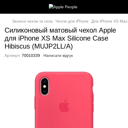
Захисні чохли та скла
Чохли для iPhone
Для iPhone XS Max
Силиконовый матовый чехол Apple
для iPhone XS Max Silicone Case
Hibiscus (MUJP2LL/A)
Артикул:
70010339
Написати відгук