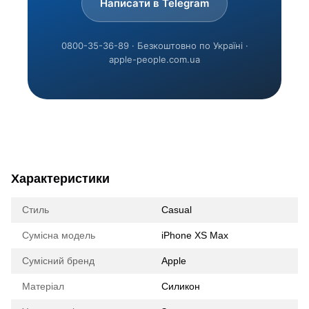
Написати в Telegram
0800-35-36-89 · Безкоштовно по Україні ·
apple-people.com.ua
Характеристики
Стиль
Casual
Сумісна модель
iPhone XS Max
Сумісний бренд
Apple
Матеріал
Силикон