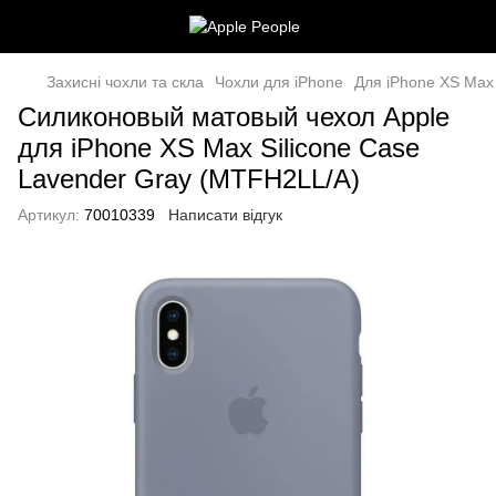
Захисні чохли та скла
Чохли для iPhone
Для iPhone XS Max
Силиконовый матовый чехол Apple
для iPhone XS Max Silicone Case
Lavender Gray (MTFH2LL/A)
Артикул:
70010339
Написати відгук