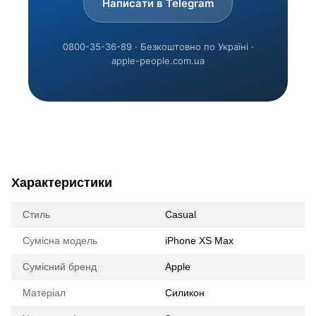
Написати в Telegram
0800-35-36-89 · Безкоштовно по Україні ·
apple-people.com.ua
Характеристики
Стиль
Casual
Сумісна модель
iPhone XS Max
Сумісний бренд
Apple
Матеріал
Силикон