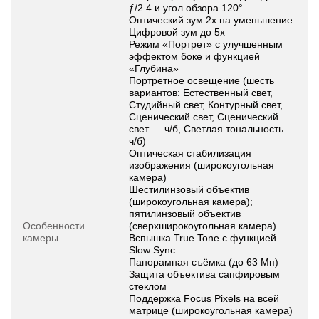
ƒ/2.4 и угол обзора 120°
Оптический зум 2x на уменьшение
Цифровой зум до 5x
Режим «Портрет» с улучшенным
эффектом боке и функцией
«Глубина»
Портретное освещение (шесть
вариантов: Естественный свет,
Студийный свет, Контурный свет,
Сценический свет, Сценический
свет — ч/б, Светлая тональность —
ч/б)
Оптическая стабилизация
изображения (широкоугольная
камера)
Шестилинзовый объектив
(широкоугольная камера);
пятилинзовый объектив
Особенности
(сверхширокоугольная камера)
камеры
Вспышка True Tone с функцией
Slow Sync
Панорамная съёмка (до 63 Мп)
Защита объектива сапфировым
стеклом
Поддержка Focus Pixels на всей
матрице (широкоугольная камера)