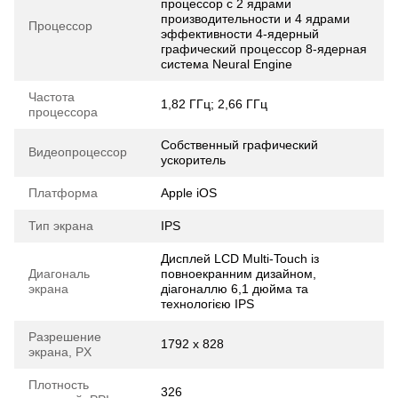
процессор с 2 ядрами
производительности и 4 ядрами
Процессор
эффективности 4‑ядерный
графический процессор 8‑ядерная
система Neural Engine
Частота
1,82 ГГц; 2,66 ГГц
процессора
Собственный графический
Видеопроцессор
ускоритель
Платформа
Apple iOS
Тип экрана
IPS
Дисплей LCD Multi-Touch із
Диагональ
повноекранним дизайном,
экрана
діагоналлю 6,1 дюйма та
технологією IPS
Разрешение
1792 x 828
экрана, PX
Плотность
326