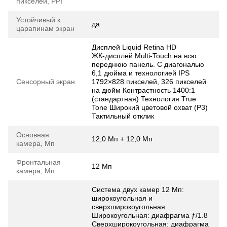
пикселей, PPI
Устойчивый к
да
царапинам экран
Дисплей Liquid Retina HD
ЖК‑дисплей Multi-Touch на всю
переднюю панель. С диагональю
6,1 дюйма и технологией IPS
Сенсорный экран
1792×828 пикселей, 326 пикселей
на дюйм Контрастность 1400:1
(стандартная) Технология True
Tone Широкий цветовой охват (P3)
Тактильный отклик
Основная
12,0 Мп + 12,0 Мп
камера, Мп
Фронтальная
12 Мп
камера, Мп
Система двух камер 12 Мп:
широкоугольная и
сверхширокоугольная
Широкоугольная: диафрагма ƒ/1.8
Сверхширокоугольная: диафрагма