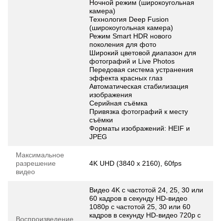
Ночной режим (широкоугольная
камера)
Технология Deep Fusion
(широкоугольная камера)
Режим Smart HDR нового
поколения для фото
Широкий цветовой диапазон для
фотографий и Live Photos
Передовая система устранения
эффекта красных глаз
Автоматическая стабилизация
изображения
Серийная съёмка
Привязка фотографий к месту
съёмки
Форматы изображений: HEIF и
JPEG
Максимальное
разрешение
4K UHD (3840 x 2160), 60fps
видео
Видео 4K с частотой 24, 25, 30 или
60 кадров в секунду HD-видео
1080p с частотой 25, 30 или 60
кадров в секунду HD‑видео 720p с
Воспроизведение