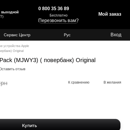
0 800 35 36 89
с: выходной
Мой заказ
Бесплатно
7)
Перезвонить вам?
Вход
Сервис Центр
Рус
е устройства Apple
ербанк) Original
Pack (MJWY3) ( повербанк) Original
Оставить отзыв
грн
К сравнению
В желания
Купить