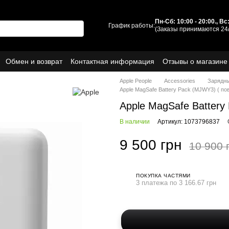
Пн-Сб: 10:00 - 20:00., В
График работы:
(Заказы принимаются 24/
Обмен и возврат
Контактная информация
Отзывы о магазине
ы
О нас
Apple People
Accessories
Зарядны
Apple MagSafe Battery Pack (MJWY3) ( пов
Apple MagSafe Battery 
В наличии
Артикул: 1073796837
9 500 грн
10 900 
ПОКУПКА ЧАСТЯМИ
3 платежа по 3 166.67 грн