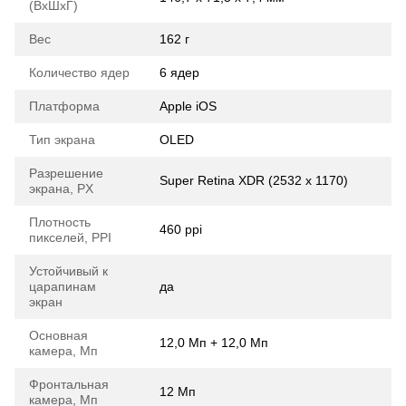
(ВхШхГ)
Вес
162 г
Количество ядер
6 ядер
Платформа
Apple iOS
Тип экрана
OLED
Разрешение
Super Retina XDR (2532 x 1170)
экрана, PX
Плотность
460 ppi
пикселей, PPI
Устойчивый к
царапинам
да
экран
Основная
12,0 Мп + 12,0 Мп
камера, Мп
Фронтальная
12 Мп
камера, Мп