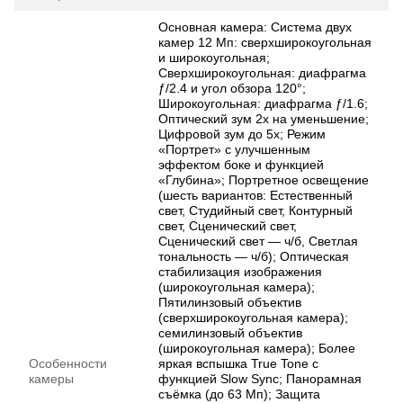
Основная камера: Система двух
камер 12 Мп: сверхширокоугольная
и широкоугольная;
Сверхширокоугольная: диафрагма
ƒ/2.4 и угол обзора 120°;
Широкоугольная: диафрагма ƒ/1.6;
Оптический зум 2x на уменьшение;
Цифровой зум до 5x; Режим
«Портрет» с улучшенным
эффектом боке и функцией
«Глубина»; Портретное освещение
(шесть вариантов: Естественный
свет, Студийный свет, Контурный
свет, Сценический свет,
Сценический свет — ч/б, Светлая
тональность — ч/б); Оптическая
стабилизация изображения
(широкоугольная камера);
Пятилинзовый объектив
(сверхширокоугольная камера);
семилинзовый объектив
(широкоугольная камера); Более
Особенности
яркая вспышка True Tone с
камеры
функцией Slow Sync; Панорамная
съёмка (до 63 Мп); Защита