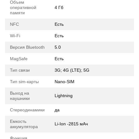
Объем
оперативной
4 Гб
памяти
NFC
Есть
Wi-Fi
Есть
Версия Bluetooth
5.0
MagSafe
Есть
Тип связи
3G; 4G (LTE); 5G
Тип sim-карты
Nano-SIM
Выход на
Lightning
наушники
Стереодинамики
да
Емкость
Li-Ion -2815 мАч
аккумулятора
Функция