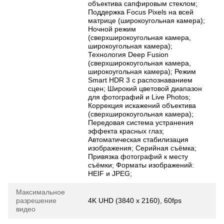
объектива сапфировым стеклом;
Поддержка Focus Pixels на всей
матрице (широкоугольная камера);
Ночной режим
(сверхширокоугольная камера,
широкоугольная камера);
Технология Deep Fusion
(сверхширокоугольная камера,
широкоугольная камера); Режим
Smart HDR 3 с распознаванием
сцен; Широкий цветовой диапазон
для фотографий и Live Photos;
Коррекция искажений объектива
(сверхширокоугольная камера);
Передовая система устранения
эффекта красных глаз;
Автоматическая стабилизация
изображения; Серийная съёмка;
Привязка фотографий к месту
съёмки; Форматы изображений:
HEIF и JPEG;
Максимальное
разрешение
4K UHD (3840 x 2160), 60fps
видео