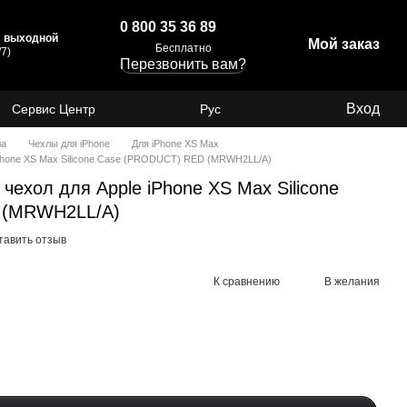
0 800 35 36 89
с: выходной
Мой заказ
Бесплатно
7)
Перезвонить вам?
Вход
Сервис Центр
Рус
ла
Чехлы для iPhone
Для iPhone XS Max
Phone XS Max Silicone Case (PRODUCT) RED (MRWH2LL/A)
ехол для Apple iPhone XS Max Silicone
 (MRWH2LL/A)
тавить отзыв
К сравнению
В желания