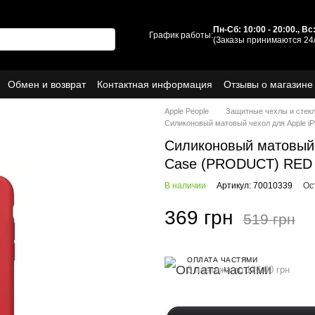
Пн-Сб: 10:00 - 20:00., В
График работы:
(Заказы принимаются 24/
Обмен и возврат
Контактная информация
Отзывы о магазине
ы
О нас
Apple People
Защитные чехлы и стек
Силиконовый матовый чехол для Apple i
Силиконовый матовый ч
Case (PRODUCT) RED
В наличии
Артикул: 70010339
Ос
369 грн
519 грн
ОПЛАТА ЧАСТЯМИ
3 платежа по 123.00 грн